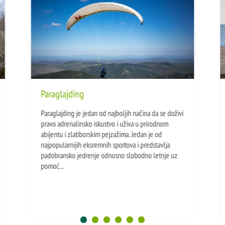
Paraglajding
Paraglajding je jedan od najboljih načina da se doživi
pravo adrenalinsko iskustvo i uživa u prirodnom
abijentu i zlatiborskim pejzažima. Jedan je od
najpopularnijih eksremnih sportova i predstavlja
padobransko jedrenje odnosno slobodno letnje uz
pomoć...