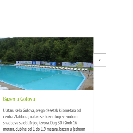
Bazen u Golovu
Kup
U ataru sela Golova, svega desetak kilometara od
Kup
centra Zlatibora, nalazi se bazen koji se vodom
uda
snadbeva sa obližnjeg izvora. Dug 30 i širok 16
nala
metara, dubine od 1 do 1,9 metara, bazen u jednom
jez