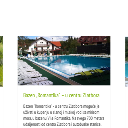
Bazen „Romantika“ – u centru Zlatbora
Bazen "Romantika" - u centru Zlatibora moguće je
uživati u kupanju u slanoj i mlakoj vodi sa mirisom
mora, u bazenu Vile Romantika. Na svega 700 metara
udaljenosti od centra Zlatibora i autobuske stanice.