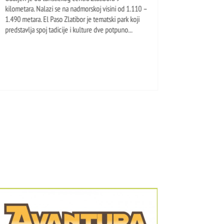
kilometara. Nalazi se na nadmorskoj visini od 1.110 –
veli
1.490 metara. El Paso Zlatibor je tematski park koji
izv
predstavlja spoj tadicije i kulture dve potpuno...
najp
kol