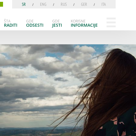
SR
ENG
RUS
GER
ITA
ŠTA
GDE
GDE
KORISNE
RADITI
ODSESTI
JESTI
INFORMACIJE