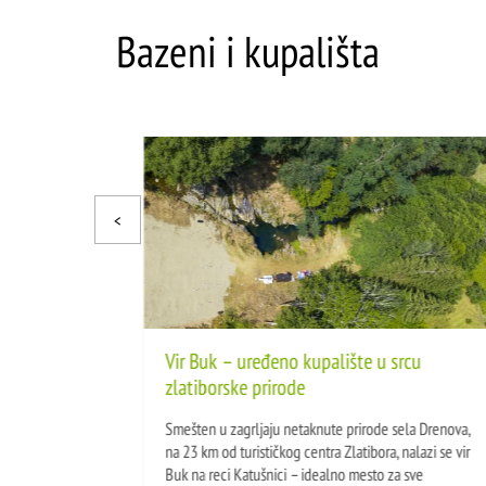
Bazeni i kupališta
Vir Buk – uređeno kupalište u srcu
zlatiborske prirode
Smešten u zagrljaju netaknute prirode sela Drenova,
na 23 km od turističkog centra Zlatibora, nalazi se vir
Buk na reci Katušnici – idealno mesto za sve