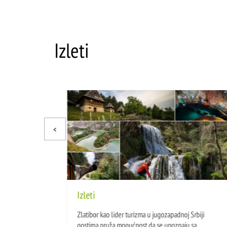
Izleti
Izleti
Zlatibor kao lider turizma u jugozapadnoj Srbiji
gostima pruža mogućnost da se upoznaju sa