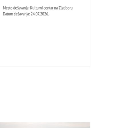
RT
Mesto dešavanja: Kulturni centar na Zlatiboru
Datum dešavanja: 24.07.2026.
Mest
Dat
čas