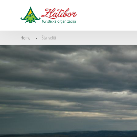
Home
Šta raditi
>