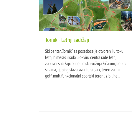
Tornik - Letnji sadržaji
Ski centar „Tornik“ za posetioce je otvoren i u toku
letnjih meseci kada u okviru centra rade letnji
zabavni sadržaji: panoramska vožnja žičarom, bob na
šinama, tjubing staza, avantura park, teren za mini
golf, multifunkcionalni sportski tereni, zip line...