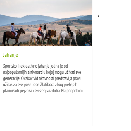
Jahanje
Zip
Sportsko i rekreativno jahanje jedna je od
Zip 
najpopularnijih aktivnosti u kojoj mogu uživati sve
dub
generacije. Ovakav vid aktivnosti predstavlja pravi
bil
užitak za sve posetioce Zlatibora zbog prelepih
del
planinskih pejzaža i svežeg vazduha. Na pogodnim...
dok 