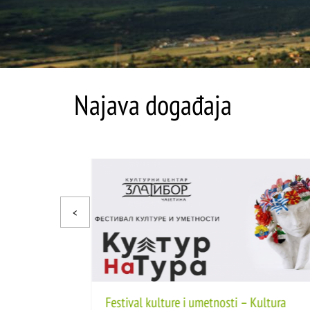
Najava događaja
ama
Festival kulture i umetnosti – Kultura