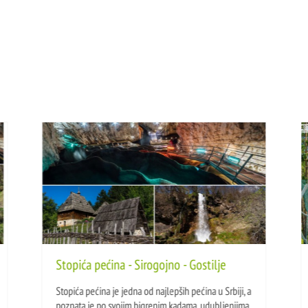
Stopića pećina - Sirogojno - Gostilje
Stopića pećina je jedna od najlepših pećina u Srbiji, a
poznata je po svojim bigrenim kadama, udubljenjima