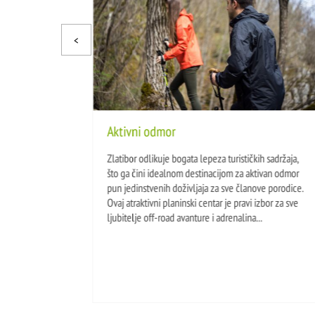
Aktivni odmor
Zlatibor odlikuje bogata lepeza turističkih sadržaja,
što ga čini idealnom destinacijom za aktivan odmor
pun jedinstvenih doživljaja za sve članove porodice.
Ovaj atraktivni planinski centar je pravi izbor za sve
ljubitelje off-road avanture i adrenalina...