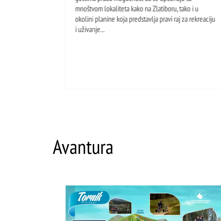
mnoštvom lokaliteta kako na Zlatiboru, tako i u
okolini planine koja predstavlja pravi raj za rekreaciju
i uživanje...
Avantura