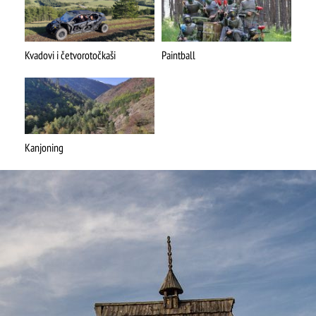
Kvadovi i četvorotočkaši
Paintball
ŠTA
FEATURED
VIDETI
Mokra gora
Kanjoning