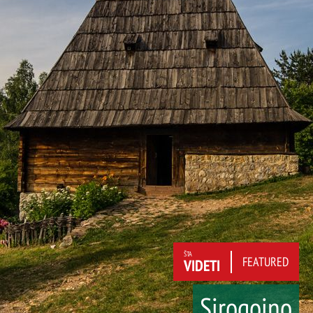
ŠTA
FEATURED
VIDETI
Sirogojno