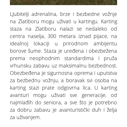
Online publikacije
LJubitelji adrenalina, brze i bezbedne vožnje
Brošure
na Zlatiboru mogu uživati u kartingu. Karting
staza na Zlatiboru nalazi se nedaleko od
Korisni linkovi
centra naselja, 300 metara iznad pijace, na
idealnoj lokaciji u prirodnom ambijentu
Aplikacije
borove šume. Staza je uređena i obezbežena
prema neophodnim standardima i pruža
vrhunsku zabavu uz maksimalnu bezbednost.
Obezbeđena je sigurnosna oprema i uputstva
za bezbednu vožnju, a boravak svi osoba na
karting stazi prate odgovrna lica. U karting
ŠTA
FEATURED
VIDETI
avanturi mogu uživati sve generacije, od
najmlađih do seniora, a sve što je potrebno
Stopića pećina
za dobru zabavu je avanturistički duh i želja
za uživanjem.