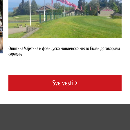
Општина Чајетина и француско монденско место Евиан договорили
сарадњу
Sve vesti >