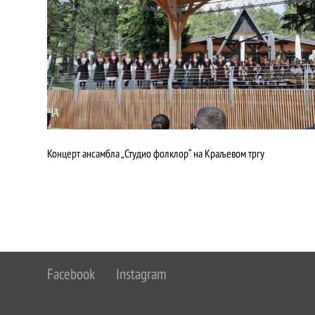
Концерт ансамбла „Студио фолклор“ на Краљевом тргу
Facebook
Instagram