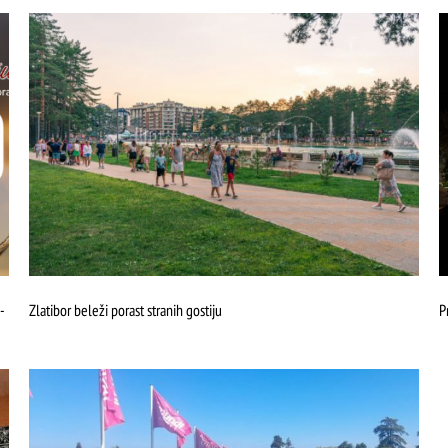
-
Zlatibor beleži porast stranih gostiju
P