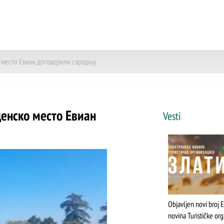
 место Евиан договорили сарадњу
енско место Евиан
Vesti
Objavljen novi broj 
novina Turističke org