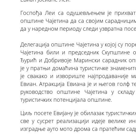
Госпођа Леи са одушевљењем је прихват
општине Чајетина да са својим сарадницим
да у наредном периоду следи узвратна посе
Делегација општине Чајетина у којој су п
Чајетина били и председник Скупштине 
Ђурић и Добривоје Марински сарадник оп
је у пратњи домаћина туристичке знаменит
је свакако и извориште најпродаваније м
Евиан. Атракција Евиана је и његов голф 
руководство општине Чајетина у складу
туристичких потенцијала општине.
Циљ посете Евијану је обилазак туристичких
све у сусрет реализацији идеје велике ин
изградње ауто мото дрома са пратећим сад