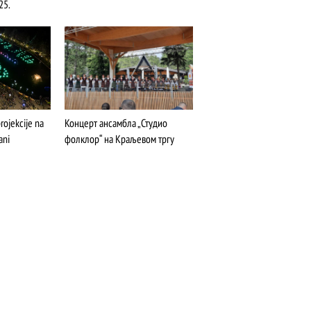
25.
ojekcije na
Концерт ансамбла „Студио
ani
фолклор“ на Краљевом тргу