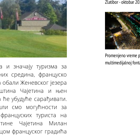
Zlatibor - oktobar 20
Promenjeno vreme pr
multimedijalnoj font
а и значају туризма за
них средина, француско
а обали Женевског језера
пштина Чајетина и њен
 ће убудуће сарађивати.
шли смо могућности за
француских туриста на
штине Чајетина Милан
цом француског градића