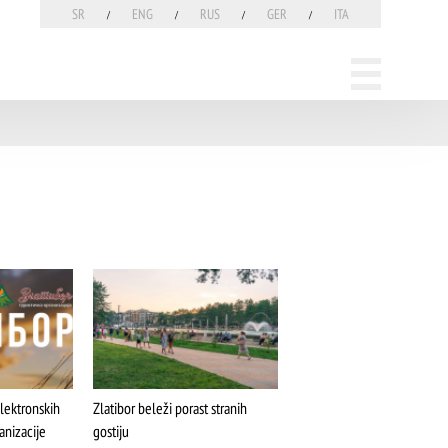
SR
ENG
RUS
GER
ITA
Elektronskih
Zlatibor beleži porast stranih
anizacije
gostiju