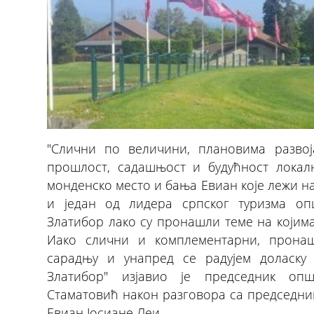
"Слични по величини, плановима развој
прошлост, садашњост и будућност локал
монденско место и бања Евиан које лежи н
и један од лидера српског туризма о
Златибор лако су пронашли теме на којима
Иако слични и комплементарни, прона
сарадњу и унапред се радујем доласку 
Златибор" изјавио је председник оп
Стаматовић након разговора са председни
Евиан Јосиане Леи.