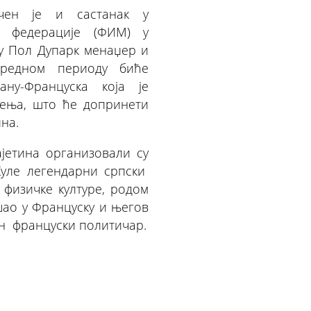
ичен је и састанак у
ке федерације (ФИМ) у
су Пол Дупарк менаџер и
аредном периоду биће
ну-Француска која је
чења, што ће допринети
на.
јетина организовали су
уле легендарни српски
 физичке културе, родом
шао у Француску и његов
ан француски политичар.