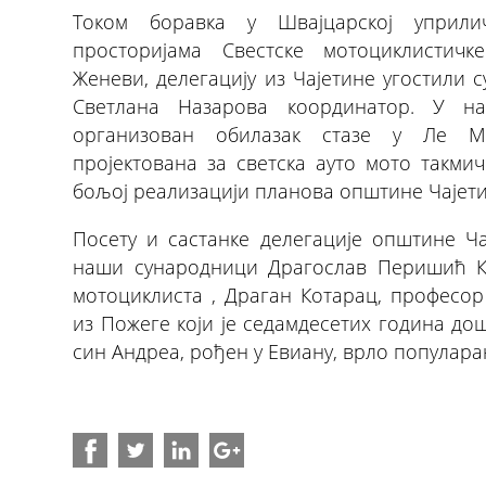
Током боравка у Швајцарској уприл
просторијама Свестске мотоциклистич
Женеви, делегацију из Чајетине угостили 
Светлана Назарова координатор. У н
организован обилазак стазе у Ле Ма
пројектована за светска ауто мото такми
бољој реализацији планова општине Чајети
Посету и састанке делегације општине Ча
наши сународници Драгослав Перишић К
мотоциклиста , Драган Котарац, професор
из Пожеге који је седамдесетих година до
син Андреа, рођен у Евиану, врло популар