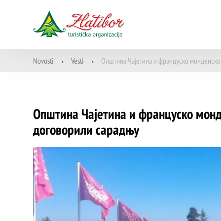
Novosti
Vesti
Општина Чајетина и француско монденско
>
>
Општина Чајетина и француско монд
договорили сарадњу