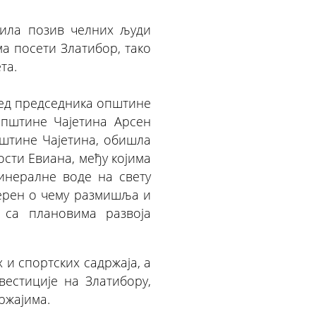
ила позив челних људи
а посети Златибор, тако
та.
оред председника општине
општине Чајетина Арсен
штине Чајетина, обишла
ости Евиана, међу којима
инералне воде на свету
терен о чему размишља и
 са плановима развоја
 и спортских садржаја, а
вестиције на Златибору,
ржајима.