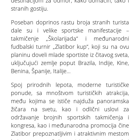
destinacijom za odmor, kako domaćih, tako i
stranih gostiju.
Poseban doprinos rastu broja stranih turista
dale su i velike sportske manifestacije –
takmičenje „Školarijada“ i međunarodni
fudbalski turnir „Zlatibor kup“, koji su na ovu
planinu doveli mlade sportiste iz čitavog sveta,
uključujući zemlje poput Brazila, Indije, Kine,
Benina, Španije, Italije…
Spoj prirodnih lepota, moderne turističke
ponude, sa mnoštvom turističkih atrakcija,
među kojima se ističe najduža panoramska
žičara na svetu, kao i odlični uslovi za
održavanje brojnih sportskih takmičenja i
kongresa, kao i međunarodna promocija čine
Zlatibor prepoznatljivim i atraktivnim mestom