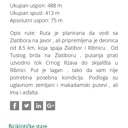
Kategorizacija
Ukupan uspon: 488 m
Ukupan spust: 413 m
Pet friendly objekti na Zlatiboru
Apsolutni uspon: 75 m
Parking na Zlatiboru
Opis rute: Ruta je planirana da vodi sa
Zlatibora na Javor , ali pripremljena je deonica
Online publikacije
od 8.5 km, koja spaja Zlatibor i Ribnicu . Od
ŠTA
FEATURED
VIDETI
Tustog brda na Zlatiboru , putanja prati
Brošure
uzvodno tok Crnog Rzava do skijališta u
Stopića pećina
Korisni linkovi
Ribnici. Put je lagan , tako da vam nije
potrebna posebna kondicija. Podloga su
Aplikacije
uglavnom zemljani i makadamski putevi , ali
ima i asfalta.
Biciklističke staze