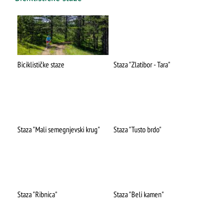
Biciklističke staze
Staza "Zlatibor - Tara"
Staza "Mali semegnjevski krug"
Staza "Tusto brdo"
Staza "Ribnica"
Staza "Beli kamen"
ŠTA
FEATURED
VIDETI