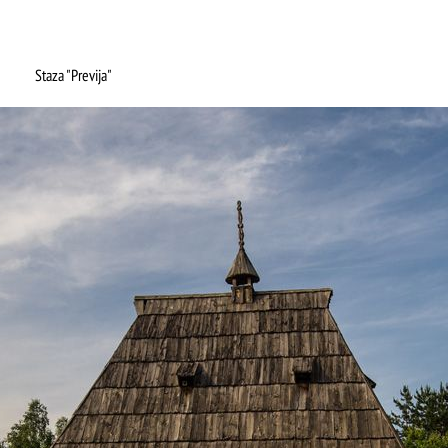
Mokra gora
Staza "Previja"