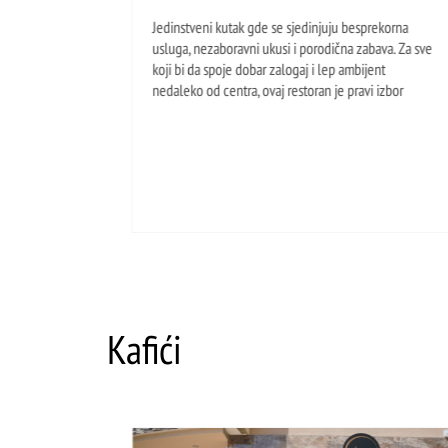
Jedinstveni kutak gde se sjedinjuju besprekorna
usluga, nezaboravni ukusi i porodična zabava. Za sve
koji bi da spoje dobar zalogaj i lep ambijent
nedaleko od centra, ovaj restoran je pravi izbor
Kafići