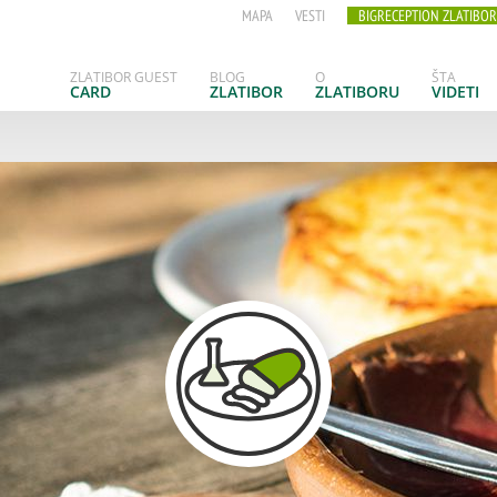
MAPA
VESTI
BIGRECEPTION ZLATIBOR
ZLATIBOR GUEST
BLOG
O
ŠTA
CARD
ZLATIBOR
ZLATIBORU
VIDETI