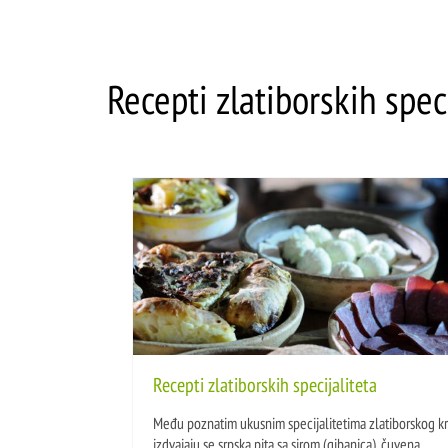
Recepti zlatiborskih spec
Recepti zlatiborskih specijaliteta
Među poznatim ukusnim specijalitetima zlatiborskog kr
izdvajaju se srpska pita sa sirom (gibanica), čuvena