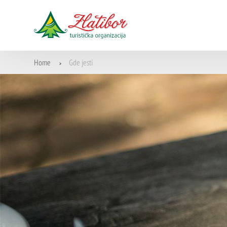
Home
Gde jesti
>