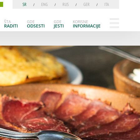
SR
ENG
RUS
GER
ITA
ŠTA
GDE
GDE
KORISNE
RADITI
ODSESTI
JESTI
INFORMACIJE