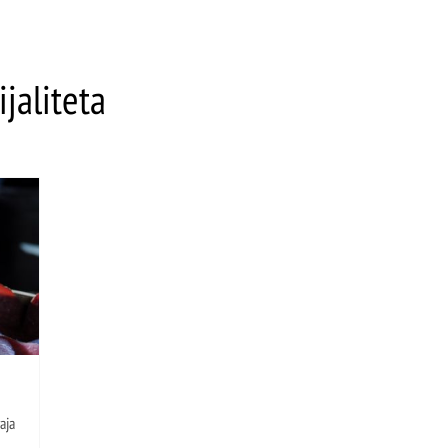
ijaliteta
aja