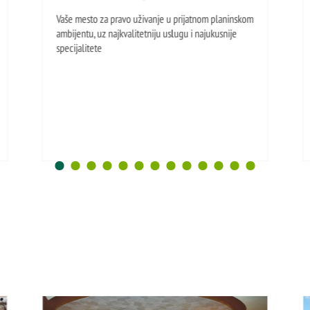
Vaše mesto za pravo uživanje u prijatnom planinskom
ambijentu, uz najkvalitetniju uslugu i najukusnije
specijalitete