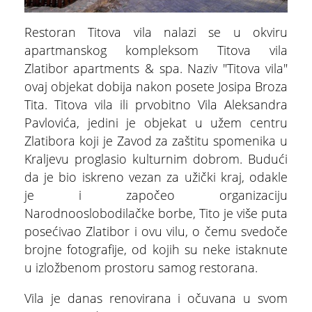
Restoran Titova vila nalazi se u okviru
apartmanskog kompleksom Titova vila
Zlatibor apartments & spa. Naziv "Titova vila"
ovaj objekat dobija nakon posete Josipa Broza
ŠTA
FEATURED
VIDETI
Tita. Titova vila ili prvobitno Vila Aleksandra
Pavlovića, jedini je objekat u užem centru
Multimedijalna fontana
Zlatibora koji je Zavod za zaštitu spomenika u
Kraljevu proglasio kulturnim dobrom. Budući
da je bio iskreno vezan za užički kraj, odakle
je i započeo organizaciju
Narodnooslobodilačke borbe, Tito je više puta
posećivao Zlatibor i ovu vilu, o čemu svedoče
brojne fotografije, od kojih su neke istaknute
u izložbenom prostoru samog restorana.
Vila je danas renovirana i očuvana u svom