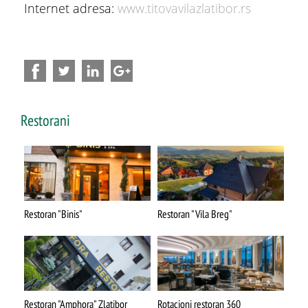
Stopića pećina
Internet adresa:
www.titovavilazlatibor.rs
Restorani
Restoran "Binis"
Restoran "Vila Breg"
Restoran "Amphora" Zlatibor
Rotacioni restoran 360