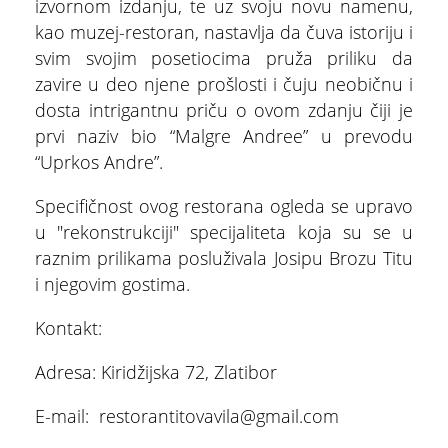
izvornom izdanju, te uz svoju novu namenu,
kao muzej-restoran, nastavlja da čuva istoriju i
svim svojim posetiocima pruža priliku da
zavire u deo njene prošlosti i čuju neobičnu i
dosta intrigantnu priču o ovom zdanju čiji je
prvi naziv bio “Malgre Andree” u prevodu
“Uprkos Andre”.
Specifičnost ovog restorana ogleda se upravo
u "rekonstrukciji" specijaliteta koja su se u
raznim prilikama posluživala Josipu Brozu Titu
i njegovim gostima.
Kontakt:
Adresa: Kiridžijska 72, Zlatibor
ŠTA
FEATURED
VIDETI
E-mail: restorantitovavila@gmail.com