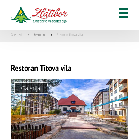
Korisni linkovi
Aplikacije
Gde jesti
Restorani
Restoran Titova vila
>
>
Restoran Titova vila
Galerija