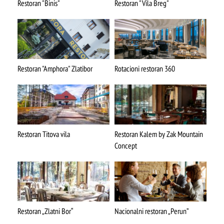
Restoran "Binis"
Restoran "Vila Breg"
Restoran "Amphora" Zlatibor
Rotacioni restoran 360
Restoran Titova vila
Restoran Kalem by Zak Mountain
Concept
ŠTA
FEATURED
VIDETI
Restoran „Zlatni Bor“
Nacionalni restoran „Perun”