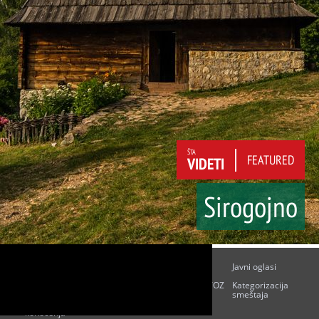
ŠTA
FEATURED
VIDETI
Sirogojno
O nama
Kontakt
Budžet i
Javni oglasi
finansije
Javne nabavke
Poslovni akti
Informator TOZ
Kategorizacija
smeštaja
Uslovi
Impresum
korišćenja