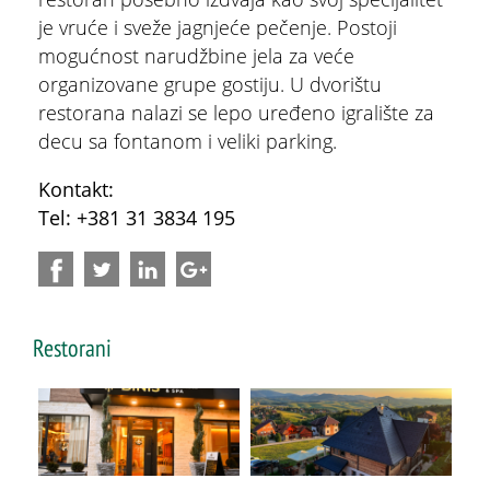
je vruće i sveže jagnjeće pečenje. Postoji
mogućnost narudžbine jela za veće
organizovane grupe gostiju. U dvorištu
restorana nalazi se lepo uređeno igralište za
decu sa fontanom i veliki parking.
ŠTA
FEATURED
VIDETI
Kontakt:
Tel: +381 31 3834 195
Stopića pećina
Restorani