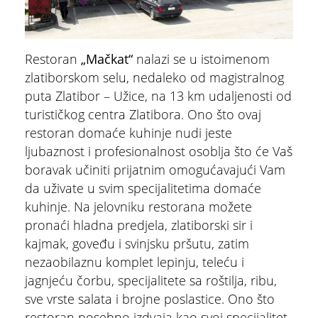
Restoran
„Mačkat“
nalazi se u istoimenom
zlatiborskom selu, nedaleko od magistralnog
puta Zlatibor – Užice, na 13 km udaljenosti od
turističkog centra Zlatibora. Ono što ovaj
restoran domaće kuhinje nudi jeste
ljubaznost i profesionalnost osoblja što će Vaš
boravak učiniti prijatnim omogućavajući Vam
da uživate u svim specijalitetima domaće
kuhinje. Na jelovniku restorana možete
pronaći hladna predjela, zlatiborski sir i
kajmak, goveđu i svinjsku pršutu, zatim
nezaobilaznu komplet lepinju, teleću i
jagnjeću čorbu, specijalitete sa roštilja, ribu,
sve vrste salata i brojne poslastice. Ono što
restoran posebno izdvaja kao svoj specijalitet