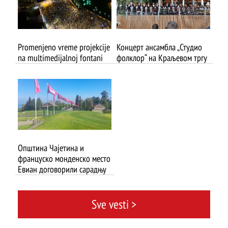
Promenjeno vreme projekcije
Концерт ансамбла „Студио
na multimedijalnoj fontani
фолклор“ на Краљевом тргу
Општина Чајетина и
француско монденско место
Евиан договорили сарадњу
Sve vesti >