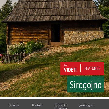
ŠTA
FEATURED
VIDETI
Sirogojno
O nama
Kontakt
Budžet i
Javni oglasi
finansije