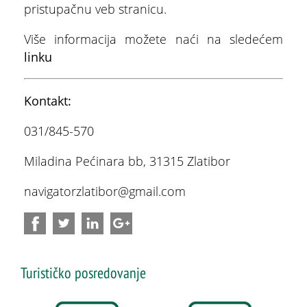
pristupačnu veb stranicu.
Pet friendly objekti na Zlatiboru
Više informacija možete naći na sledećem
Parking na Zlatiboru
linku
Online publikacije
Kontakt:
Brošure
031/845-570
Korisni linkovi
ŠTA
FEATURED
VIDETI
Miladina Pećinara bb, 31315 Zlatibor
Aplikacije
Stopića pećina
navigatorzlatibor@gmail.com
Turističko posredovanje