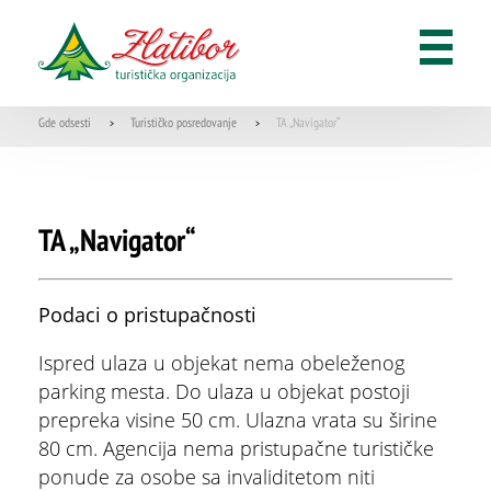
GDE JESTI
Multimedijalna fontana
Restorani
Gde odsesti
Turističko posredovanje
TA „Navigator“
Kafići
>
>
Recepti zlatiborskih specijaliteta
TA „Navigator“
KORISNE INFORMACIJE
Podaci o pristupačnosti
O nama
Ispred ulaza u objekat nema obeleženog
parking mesta. Do ulaza u objekat postoji
Korisni telefoni
prepreka visine 50 cm. Ulazna vrata su širine
80 cm. Agencija nema pristupačne turističke
Kategorizacija
ponude za osobe sa invaliditetom niti