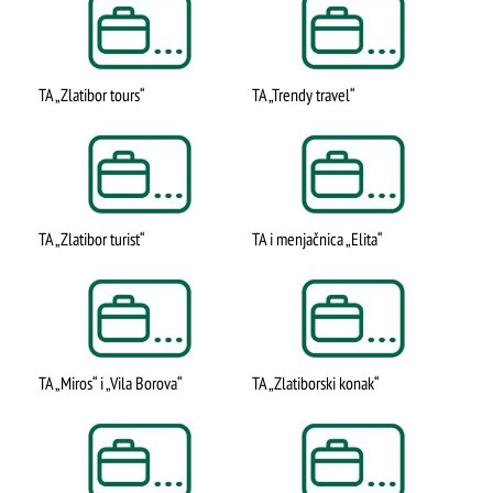
TA „Zlatibor tours“
TA „Trendy travel“
TA „Zlatibor turist“
TA i menjačnica „Elita“
TA „Miros“ i „Vila Borova“
TA „Zlatiborski konak“