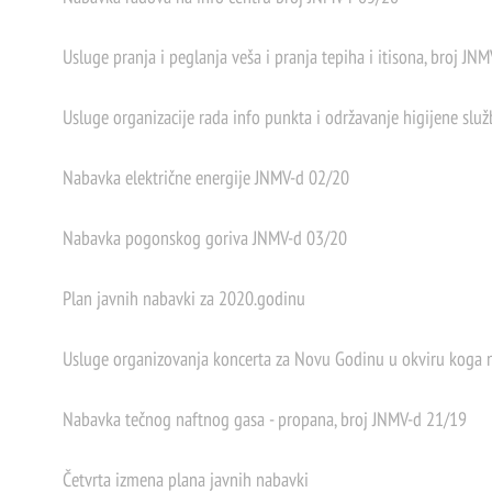
Usluge pranja i peglanja veša i pranja tepiha i itisona, broj JN
Usluge organizacije rada info punkta i održavanje higijene slu
Nabavka električne energije JNMV-d 02/20
Nabavka pogonskog goriva JNMV-d 03/20
Plan javnih nabavki za 2020.godinu
Usluge organizovanja koncerta za Novu Godinu u okviru koga 
Nabavka tečnog naftnog gasa - propana, broj JNMV-d 21/19
Četvrta izmena plana javnih nabavki