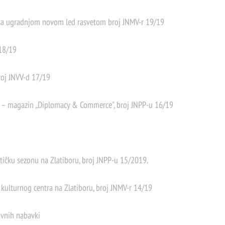
i" sa ugradnjom novom led rasvetom broj JNMV-r 19/19
 18/19
roj JNVV-d 17/19
je – magazin „Diplomacy & Commerce", broj JNPP-u 16/19
ističku sezonu na Zlatiboru, broj JNPP-u 15/2019.
kulturnog centra na Zlatiboru, broj JNMV-r 14/19
javnih nabavki