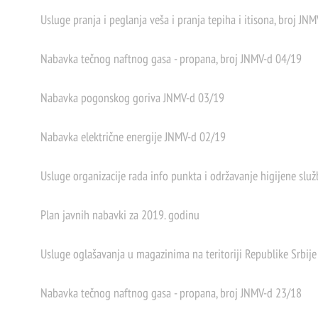
Usluge pranja i peglanja veša i pranja tepiha i itisona, broj JN
Nabavka tečnog naftnog gasa - propana, broj JNMV-d 04/19
Nabavka pogonskog goriva JNMV-d 03/19
Nabavka električne energije JNMV-d 02/19
Usluge organizacije rada info punkta i održavanje higijene slu
Plan javnih nabavki za 2019. godinu
Usluge oglašavanja u magazinima na teritoriji Republike Srbije 
Nabavka tečnog naftnog gasa - propana, broj JNMV-d 23/18