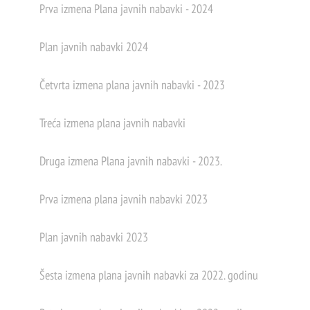
Prva izmena Plana javnih nabavki - 2024
Plan javnih nabavki 2024
Četvrta izmena plana javnih nabavki - 2023
Treća izmena plana javnih nabavki
Druga izmena Plana javnih nabavki - 2023.
Prva izmena plana javnih nabavki 2023
Plan javnih nabavki 2023
Šesta izmena plana javnih nabavki za 2022. godinu