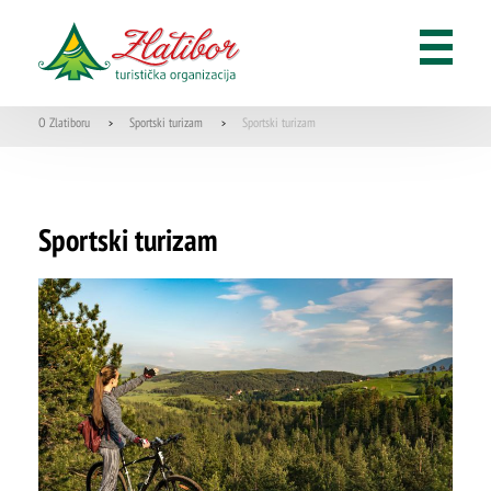
ŠTA
FEATURED
VIDETI
O Zlatiboru
Sportski turizam
Sportski turizam
>
>
Dino park
Sportski turizam