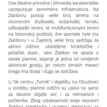
Ove idealne prirodne i klimatske karakteristike
upotpunjuje savremena infrastruktura. Na
Zlatiboru postoji veliki broj terena na
otvorenom (fudbalski, košarkaški, teniski,
odbojkaški tereni, te multifunkcionalni tereni
na betonskoj podlozi), dve sportske hale (na
Zlatiboru i u Čajetini), veliki broj sadržaja za
aktivni odmor, obeležene biciklističke i
pešačke staze... Iako Zlatibor ne spada u
visoke planine, skijanje je jedna od omiljenih
aktivnosti gostiju, jer tokom zimskih meseci
snega ima dosta i dugo se zadržava.
U Ski centru „Tornik“ i skijalištu na Obudovici
u središtu planine odlični su uslovi ne samo
za iskusne skijaše već i za rekreativce i
početnike. Zbog ustalasanosti svoje visoravni
Zlatibor predstavlja i izuzetnu destinaciju za