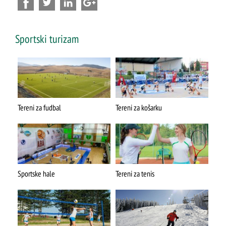
Sportski turizam
Tereni za fudbal
Tereni za košarku
Sportske hale
Tereni za tenis
ŠTA
FEATURED
VIDETI