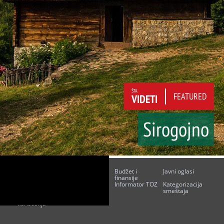
ŠTA
FEATURED
VIDETI
Sirogojno
O nama
Kontakt
Budžet i
Javni oglasi
finansije
Javne nabavke
Poslovni akti
Informator TOZ
Kategorizacija
smeštaja
Uslovi
Impresum
korišćenja