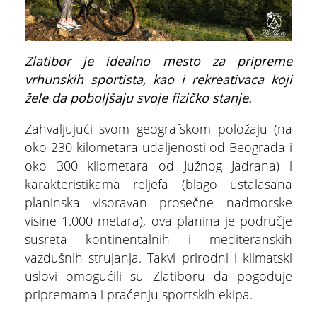
Zlatibor je idealno mesto za pripreme
vrhunskih sportista, kao i rekreativaca koji
žele da poboljšaju svoje fizičko stanje.
Zahvaljujući svom geografskom položaju (na
oko 230 kilometara udaljenosti od Beograda i
oko 300 kilometara od Južnog Jadrana) i
karakteristikama reljefa (blago ustalasana
planinska visoravan prosečne nadmorske
visine 1.000 metara), ova planina je područje
ŠTA
FEATURED
VIDETI
susreta kontinentalnih i mediteranskih
vazdušnih strujanja. Takvi prirodni i klimatski
Multimedijalna fontana
uslovi omogućili su Zlatiboru da pogoduje
pripremama i praćenju sportskih ekipa.