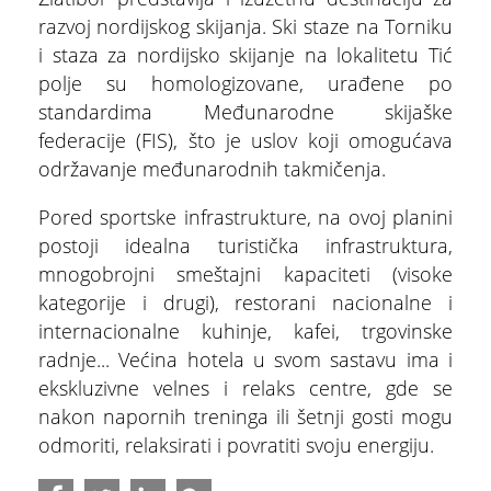
razvoj nordijskog skijanja. Ski staze na Torniku
i staza za nordijsko skijanje na lokalitetu Tić
polje su homologizovane, urađene po
standardima Međunarodne skijaške
federacije (FIS), što je uslov koji omogućava
ŠTA
FEATURED
VIDETI
održavanje međunarodnih takmičenja.
Stopića pećina
Pored sportske infrastrukture, na ovoj planini
postoji idealna turistička infrastruktura,
mnogobrojni smeštajni kapaciteti (visoke
kategorije i drugi), restorani nacionalne i
internacionalne kuhinje, kafei, trgovinske
radnje... Većina hotela u svom sastavu ima i
ekskluzivne velnes i relaks centre, gde se
nakon napornih treninga ili šetnji gosti mogu
odmoriti, relaksirati i povratiti svoju energiju.