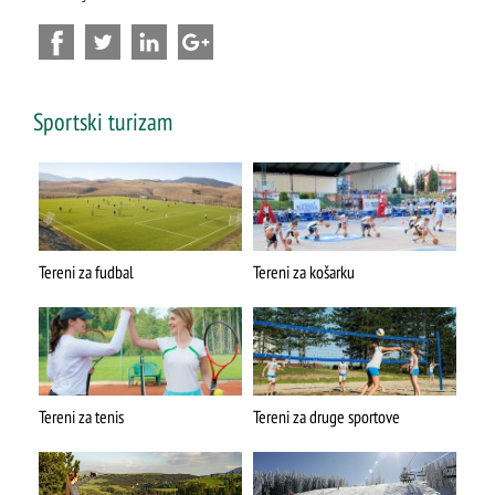
Sportski turizam
Tereni za fudbal
Tereni za košarku
Tereni za tenis
Tereni za druge sportove
ŠTA
FEATURED
VIDETI