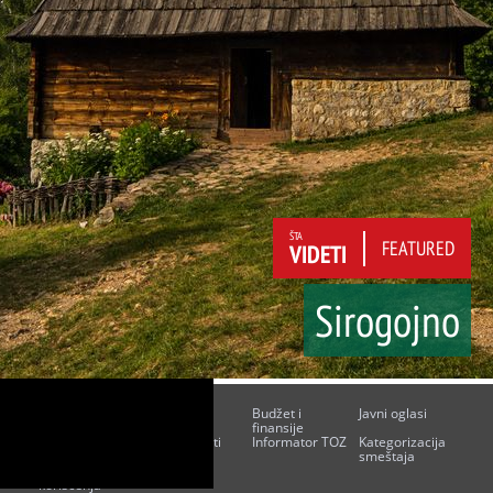
ŠTA
FEATURED
VIDETI
Sirogojno
O nama
Kontakt
Budžet i
Javni oglasi
finansije
Javne nabavke
Poslovni akti
Informator TOZ
Kategorizacija
smeštaja
Uslovi
Impresum
korišćenja