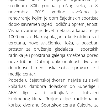
sredinom 80ih godina prošlog veka, a 8.
novembra 2019. godine završeno je
renoviranje kojim je dom čajetinskih sportista
dobio savremen izgled i odličnu opremljenost.
Visina dvorane je devet metara, a kapacitet je
1000 mesta. Na raspolaganju korisnicima su i
teretana, nove svlačionice, loža, a poseban
prostor za druženje gledalaca i sportskih
radnika je i prostrana galerija smeštena pored
nove tribine. Dobroj funkcionalnosti dvorane
doprinose i medicinska soba, spravarnice i
medija centar.
Pobede u čajetinskoj dvorani najviše su slavili
ŠTA
košarkaši Zlatibora dolaskom do Superlige i
FEATURED
VIDETI
ABA2 lige, ali i odbojkašice i futsaleri
istoimenog kluba. Brojne ekipe tradicionalno
Multimedijalna fontana
koriste dvoranu Sportskog centra Čajetina za