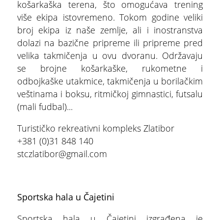
košarkaška terena, što omogućava trening
više ekipa istovremeno. Tokom godine veliki
broj ekipa iz naše zemlje, ali i inostranstva
dolazi na bazične pripreme ili pripreme pred
ŠTA
velika takmičenja u ovu dvoranu. Održavaju
FEATURED
VIDETI
se brojne košarkaške, rukometne i
odbojkaške utakmice, takmičenja u borilačkim
Dino park
veštinama i boksu, ritmičkoj gimnastici, futsalu
(mali fudbal)...
Turističko rekreativni kompleks Zlatibor
+381 (0)31 848 140
stczlatibor@gmail.com
Sportska hala u Čajetini
Sportska hala u Čajetini izgrađena je