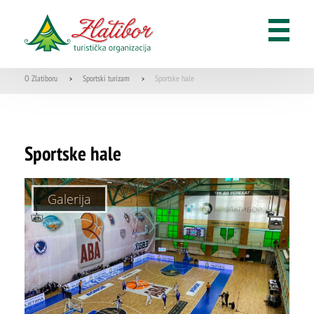
O Zlatiboru
Sportski turizam
Sportske hale
>
>
Sportske hale
Galerija