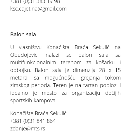
+381 (0)31 383 19 98
ksc.cajetina@gmail.com
Balon sala
U vlasništvu Konačišta Braća Sekulić na
ŠTA
FEATURED
VIDETI
Obudojevici nalazi se balon sala sa
multifunkcionalnim terenom za košarku i
Stopića pećina
odbojku. Balon sala je dimenzija 28 x 15
metara, sa mogućnošću grejanja tokom
zimskog perioda. Teren je na tartan podlozi i
idealno je mesto za organizaciju dečijih
sportskih kampova.
Konačište Braća Sekulić
+381 (0)31 841 864
zdanje@mts.rs