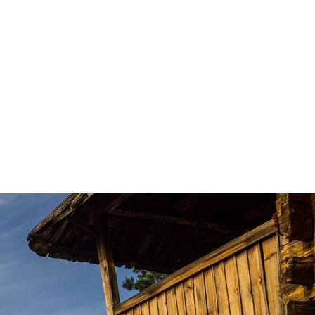
ŠTA
FEATURED
VIDETI
Mokra gora