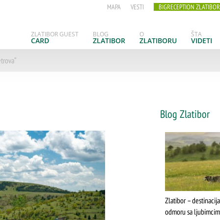
MAPA
VESTI
BIGRECEPTION ZLATIBOR
ZLATIBOR GUEST
BLOG
O
ŠTA
CARD
ZLATIBOR
ZLATIBORU
VIDETI
etrova“
Blog Zlatibor
Zlatibor – destinacij
odmoru sa ljubimci