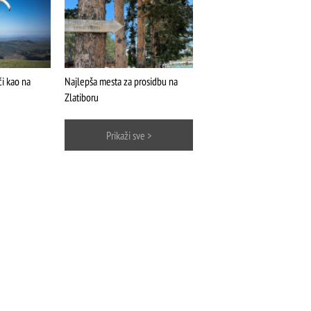
i kao na
Najlepša mesta za prosidbu na
Zlatiboru
Prikaži sve >
ŠTA
FEATURED
VIDETI
Stopića pećina