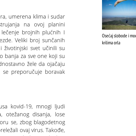
ra, umerena klima i sudar
trujanja na ovoj planini
 lečenje brojnih plućnih I
Osećaj slobode i moć
lezde. Veliki broj sunčanih
krilima orla
i životinjski svet učinili su
 banja za sve one koji su
dnostavno žele da ojačaju
ma se preporučuje boravak
sa kovid-19, mnogi ljudi
, otežanog disanja, lose
iboru se, zbog blagodetnog
reležali ovaj virus. Takođe,