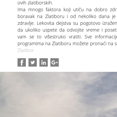
ovih zlatiborskih.
Ima mnogo faktora koji utiču na dobro zdravl
boravak na Zlatiboru i od nekoliko dana je 
zdravlje. Lekovita dejstva su pogotovo izraž
da ukoliko uspete da odvojite vreme i poseti
vam se to višestruko vratiti. Sve informac
programima na Zlatiboru možete pronaći na s
Zlatibor