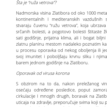
Šta je “ruža vetrova”?
Nadmorska visina Zlatibora od oko 1000 meta
kontinentalnih I mediteranskih vazdušnih s
stvaraju čuvenu “ružu vetrova”, koja ubrzava
srčanih bolesti, a pogotovo bolesti štitaste ž
sati godišnje, prijatna klima, ali i bogat biljni 
zlatnu planinu mestom nadaleko poznatim kao
u procesu oporavka od nekog oboljenja ili je
svoj imunitet i poboljšaju krvnu sliku i nji
barem jednom godišnje na Zlatiboru.
Oporavak od virusa korona
S obzirom na to da, nakon preležanog viru
osećaju određene posledice, poput zamora
cirkulacije I mnogih drugih, boravak na Zlat
uticaja na zdravlje, preporučuje svima koji su p