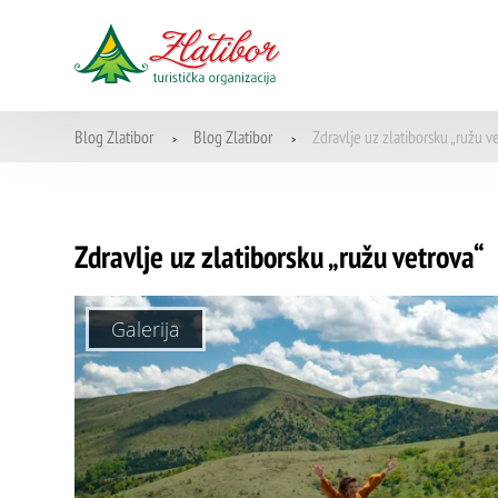
Blog Zlatibor
Blog Zlatibor
Zdravlje uz zlatiborsku „ružu v
>
>
Zdravlje uz zlatiborsku „ružu vetrova“
Galerija