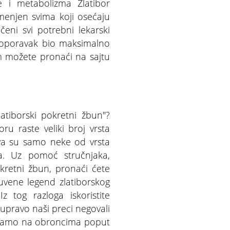
de i metabolizma Zlatibor
amenjen svima koji osećaju
eni svi potrebni lekarski
 bi oporavak bio maksimalno
m možete pronaći na sajtu
atiborski pokretni žbun"?
ru raste veliki broj vrsta
rava su samo neke od vrsta
ma. Uz pomoć stručnjaka,
okretni žbun, pronaći ćete
 čuvene legend zlatiborskog
 tog razloga iskoristite
upravo naši preci negovali
i samo na obroncima poput