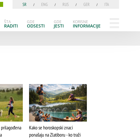
SR
ENG
RUS
GER
ITA
ŠTA
GDE
GDE
KORISNE
RADITI
ODSESTI
JESTI
INFORMACIJE
a prilagođena
Kako se horoskopski znaci
ma
ponašaju na Zlatiboru - ko traži