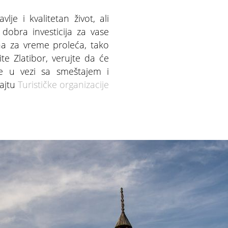
je i kvalitetan život, ali
dobra investicija za vase
ena za vreme proleća, tako
te Zlatibor, verujte da će
ije u vezi sa smeštajem i
ajtu
Turističke organizacije