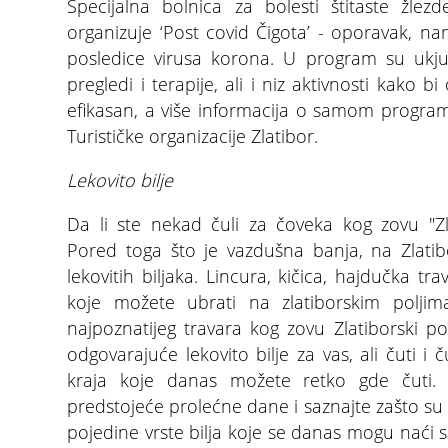
Specijalna bolnica za bolesti štitaste žlez
organizuje ‘Post covid Čigota’ - oporavak, n
posledice virusa korona. U program su ukjuč
pregledi i terapije, ali i niz aktivnosti kako
efikasan, a više informacija o samom progra
Turističke organizacije Zlatibor.
Lekovito bilje
Da li ste nekad čuli za čoveka kog zovu "Zl
Pored toga što je vazdušna banja, na Zlatibo
lekovitih biljaka. Lincura, kičica, hajdučka t
koje možete ubrati na zlatiborskim polji
najpoznatijeg travara kog zovu Zlatiborski p
odgovarajuće lekovito bilje za vas, ali čuti i
kraja koje danas možete retko gde čuti. Iz
predstojeće prolećne dane i saznajte zašto su 
pojedine vrste bilja koje se danas mogu nać