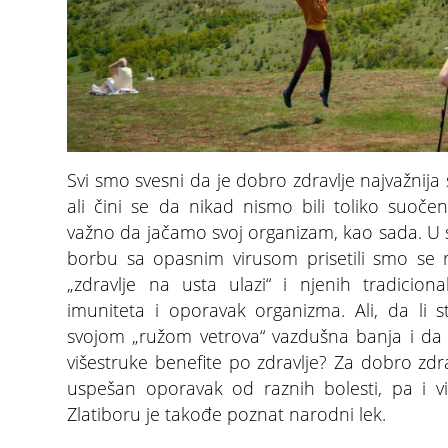
Svi smo svesni da je dobro zdravlje najvažnija s
ali čini se da nikad nismo bili toliko suočen
važno da jačamo svoj organizam, kao sada. U si
borbu sa opasnim virusom prisetili smo se 
„zdravlje na usta ulazi“ i njenih tradicion
imuniteta i oporavak organizma. Ali, da li s
svojom „ružom vetrova“ vazdušna banja i da
višestruke benefite po zdravlje? Za dobro zdrav
uspešan oporavak od raznih bolesti, pa i v
Zlatiboru je takođe poznat narodni lek.