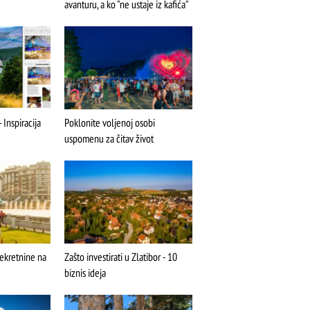
avanturu, a ko "ne ustaje iz kafića"
ŠTA
FEATURED
VIDETI
medijalna fontana
 Inspiracija
Poklonite voljenoj osobi
uspomenu za čitav život
nekretnine na
Zašto investirati u Zlatibor - 10
biznis ideja