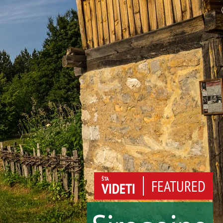
ŠTA
FEATURED
VIDETI