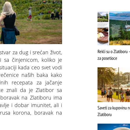
Multi
Rekli su o Zlatiboru –
tvar za dug i srećan život,
za posetioce
i sa činjenicom, koliko je
tuaciji kada ceo svet vodi
rečenice naših baka kako
alnih recepata za jačanje
te znali da je Zlatibor sa
 boravak na Zlatiboru ima
lje i dobar imunitet, ali i
Saveti za kupovinu 
irusa korona, boravak na
Zlatiboru