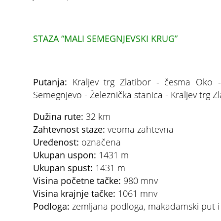
STAZA “MALI SEMEGNJEVSKI KRUG”
Putanja:
Kraljev trg Zlatibor - česma Oko -
Semegnjevo - Železnička stanica - Kraljev trg Zl
Dužina rute:
32 km
Zahtevnost staze:
veoma zahtevna
Uređenost:
označena
Ukupan uspon:
1431 m
Ukupan spust:
1431 m
Visina početne tačke:
980 mnv
Visina krajnje tačke:
1061 mnv
Podloga:
zemljana podloga, makadamski put i 