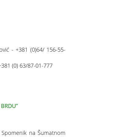
vić - +381 (0)64/ 156-55-
 +381 (0) 63/87-01-777
 BRDU”
ta - Spomenik na Šumatnom