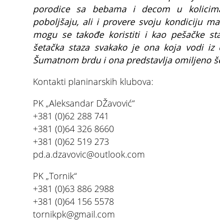
porodice sa bebama i decom u kolicima
poboljšaju, ali i provere svoju kondiciju mar
mogu se takođe koristiti i kao pešačke st
šetačka staza svakako je ona koja vodi i
Šumatnom brdu i ona predstavlja omiljeno šet
Kontakti planinarskih klubova:
PK „Aleksandar DŽavović“
+381 (0)62 288 741
+381 (0)64 326 8660
+381 (0)62 519 273
pd.a.dzavovic@outlook.com
PK „Tornik“
+381 (0)63 886 2988
+381 (0)64 156 5578
tornikpk@gmail.com