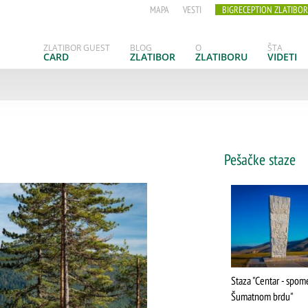
MAPA
VESTI
BIGRECEPTION ZLATIBOR
ZLATIBOR GUEST
BLOG
O
ŠTA
CARD
ZLATIBOR
ZLATIBORU
VIDETI
Pešačke staze
Staza "Centar - spom
Šumatnom brdu"