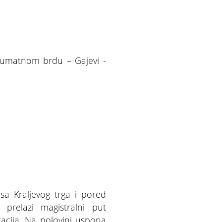
 Šumatnom brdu – Gajevi -
sa Kraljevog trga i pored
, prelazi magistralni put
cija. Na polovini uspona