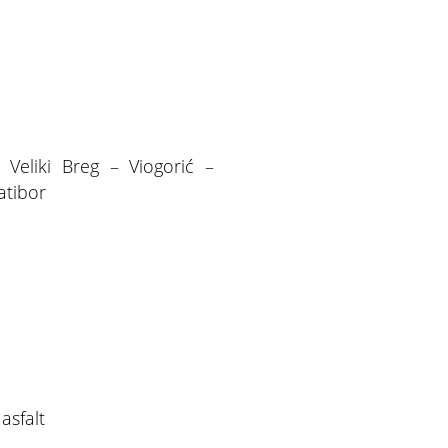
 Veliki Breg – Viogorić –
atibor
asfalt