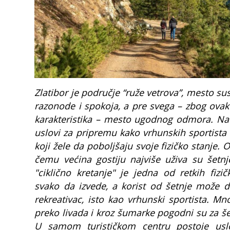
Zlatibor je područje “ruže vetrova”, mesto sus
razonode i spokoja, a pre svega – zbog ovakv
karakteristika – mesto ugodnog odmora. Na 
uslovi za pripremu kako vrhunskih sportista i
koji žele da poboljšaju svoje fizičko stanje.
čemu većina gostiju najviše uživa su šetnj
"ciklično kretanje" je jedna od retkih fizi
svako da izvede, a korist od šetnje može d
rekreativac, isto kao vrhunski sportista. Mn
preko livada i kroz šumarke pogodni su za šetn
U samom turističkom centru postoje uslo