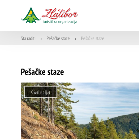
Šta raditi
Pešačke staze
Pešačke staze
>
>
Pešačke staze
Galerija