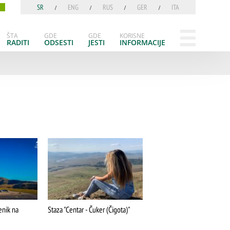
SR
ENG
RUS
GER
ITA
ŠTA
GDE
GDE
KORISNE
RADITI
ODSESTI
JESTI
INFORMACIJE
enik na
Staza "Centar - Čuker (Čigota)"