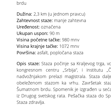
brdu
Dužina:
2,3 km (u jednom pravcu)
Zahtevnost
staze:
manje zahtevna
Uređenost:
označena
Ukupan
uspon:
90 m
Visina početne tačke:
980 mnv
Visina krajnje tačke:
1072 mnv
Površina:
asfalt, popločana staza
Opis staze:
Staza počinje sa Kraljevog trga, 
kongresnom centru „Srbija“, i institutu 
nadvožnjakom prelazi magistrala. Staza dal
obeleženom stazom ka vrhu. Završetak st
Šumatnom brdu. Spomenik je izgrađen u sećan
iz Drugog svetskog rata. Pešačka staza do S
Staza zdravlja.