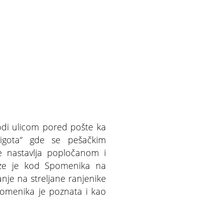
vodi ulicom pored pošte ka
„Čigota“ gde se pešačkim
je nastavlja popločanom i
aze je kod Spomenika na
je na streljane ranjenike
pomenika je poznata i kao