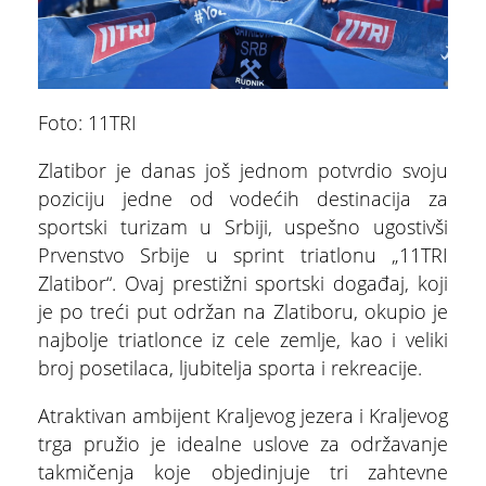
Foto: 11TRI
Zlatibor je danas još jednom potvrdio svoju
poziciju jedne od vodećih destinacija za
sportski turizam u Srbiji, uspešno ugostivši
Prvenstvo Srbije u sprint triatlonu „11TRI
Zlatibor“. Ovaj prestižni sportski događaj, koji
je po treći put održan na Zlatiboru, okupio je
najbolje triatlonce iz cele zemlje, kao i veliki
broj posetilaca, ljubitelja sporta i rekreacije.
Atraktivan ambijent Kraljevog jezera i Kraljevog
trga pružio je idealne uslove za održavanje
takmičenja koje objedinjuje tri zahtevne