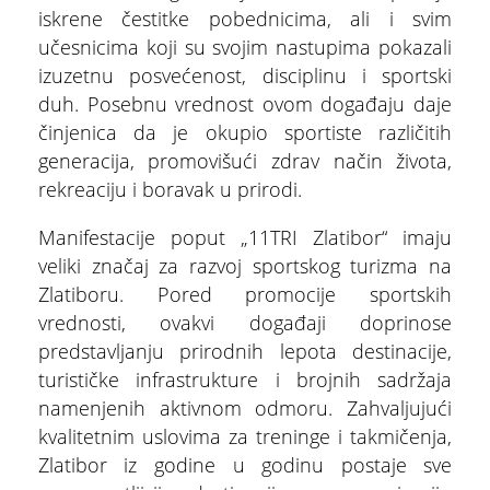
iskrene čestitke pobednicima, ali i svim
učesnicima koji su svojim nastupima pokazali
izuzetnu posvećenost, disciplinu i sportski
duh. Posebnu vrednost ovom događaju daje
činjenica da je okupio sportiste različitih
ŠTA
generacija, promovišući zdrav način života,
FEATURED
VIDETI
rekreaciju i boravak u prirodi.
Dino park
Manifestacije poput „11TRI Zlatibor“ imaju
veliki značaj za razvoj sportskog turizma na
Zlatiboru. Pored promocije sportskih
vrednosti, ovakvi događaji doprinose
predstavljanju prirodnih lepota destinacije,
turističke infrastrukture i brojnih sadržaja
namenjenih aktivnom odmoru. Zahvaljujući
kvalitetnim uslovima za treninge i takmičenja,
Zlatibor iz godine u godinu postaje sve