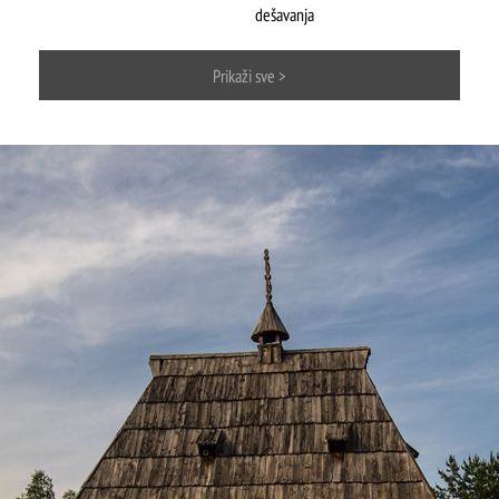
ŠTA
FEATURED
VIDETI
dešavanja
Mokra gora
Prikaži sve >