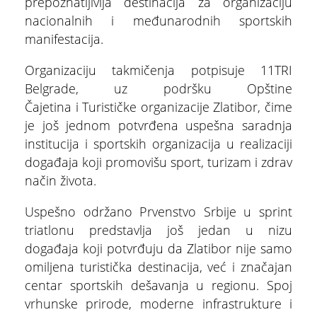
prepoznatljivija destinacija za organizaciju
nacionalnih i međunarodnih sportskih
manifestacija.
Organizaciju takmičenja potpisuje 11TRI
Belgrade, uz podršku Opštine
Čajetina i Turističke organizacije Zlatibor, čime
je još jednom potvrđena uspešna saradnja
institucija i sportskih organizacija u realizaciji
događaja koji promovišu sport, turizam i zdrav
način života.
Uspešno održano Prvenstvo Srbije u sprint
triatlonu predstavlja još jedan u nizu
događaja koji potvrđuju da Zlatibor nije samo
omiljena turistička destinacija, već i značajan
ŠTA
centar sportskih dešavanja u regionu. Spoj
FEATURED
VIDETI
vrhunske prirode, moderne infrastrukture i