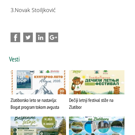
3.Novak Stoiljković
Vesti
ŠTA
FEATURED
VIDETI
Stopića pećina
Zlatiborsko leto se nastavlja:
Dečiji letnji festival stiže na
Bogat program tokom avgusta
Zlatibor