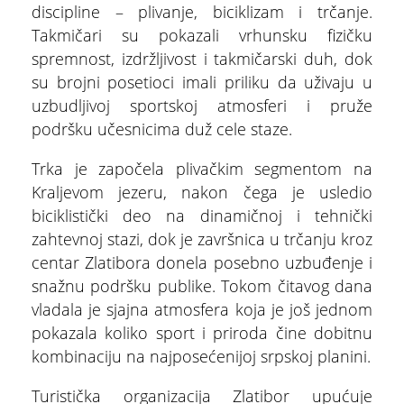
discipline – plivanje, biciklizam i trčanje.
Takmičari su pokazali vrhunsku fizičku
spremnost, izdržljivost i takmičarski duh, dok
su brojni posetioci imali priliku da uživaju u
uzbudljivoj sportskoj atmosferi i pruže
podršku učesnicima duž cele staze.
Trka je započela plivačkim segmentom na
Kraljevom jezeru, nakon čega je usledio
biciklistički deo na dinamičnoj i tehnički
zahtevnoj stazi, dok je završnica u trčanju kroz
centar Zlatibora donela posebno uzbuđenje i
snažnu podršku publike. Tokom čitavog dana
vladala je sjajna atmosfera koja je još jednom
pokazala koliko sport i priroda čine dobitnu
kombinaciju na najposećenijoj srpskoj planini.
Turistička organizacija Zlatibor upućuje