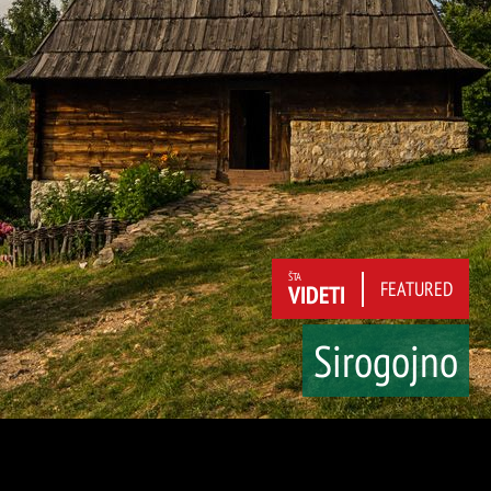
ŠTA
FEATURED
VIDETI
Sirogojno
O nama
Kontakt
Budžet i
Javni oglasi
finansije
Javne nabavke
Poslovni akti
Informator TOZ
Kategorizacija