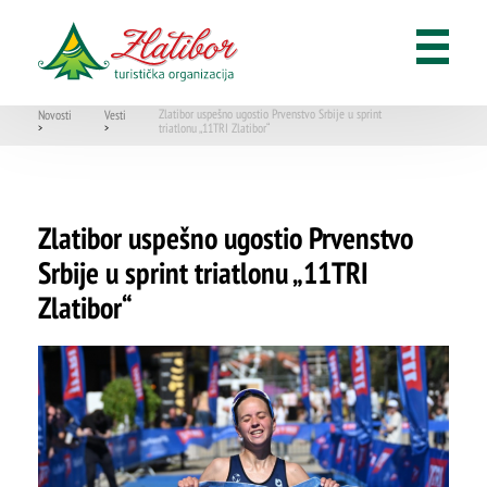
Zlatibor uspešno ugostio Prvenstvo Srbije u sprint
Novosti
Vesti
triatlonu „11TRI Zlatibor“
>
>
Zlatibor uspešno ugostio Prvenstvo
Srbije u sprint triatlonu „11TRI
Zlatibor“