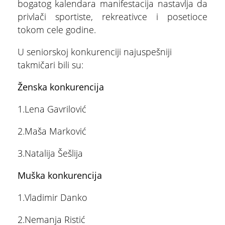
bogatog kalendara manifestacija nastavlja da
Multimedijalna fontana
privlači sportiste, rekreativce i posetioce
tokom cele godine.
U seniorskoj konkurenciji najuspešniji
takmičari bili su:
Ženska konkurencija
1.Lena Gavrilović
2.Maša Marković
3.Natalija Šešlija
Muška konkurencija
1.Vladimir Danko
2.Nemanja Ristić