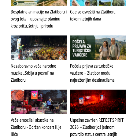
Besplatne animacije na Zlatiboru i
Gde se osvežiti na Zlatiboru
ovog leta – upoznajte planinu
tokom letnjih dana
kroz priču, šetnju i prirodu
Nezaboravno veče narodne
Počela prijava za turističke
muzike „Srbija u pesmi" na
vaučere – Zlatibor među
Zlatiboru
najtraženijim destinacijama
Veče emocija i akustike na
Uspešno završen REFEST SPIRIT
Zlatiboru - Održan koncert Ilije
2026 – Zlatibor još jednom
Ilića
potvrdio status centra letnjih