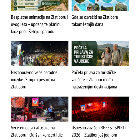
Besplatne animacije na Zlatiboru i
Gde se osvežiti na Zlatiboru
ovog leta – upoznajte planinu
tokom letnjih dana
kroz priču, šetnju i prirodu
Nezaboravno veče narodne
Počela prijava za turističke
muzike „Srbija u pesmi" na
vaučere – Zlatibor među
Zlatiboru
najtraženijim destinacijama
Veče emocija i akustike na
Uspešno završen REFEST SPIRIT
Zlatiboru - Održan koncert Ilije
2026 – Zlatibor još jednom