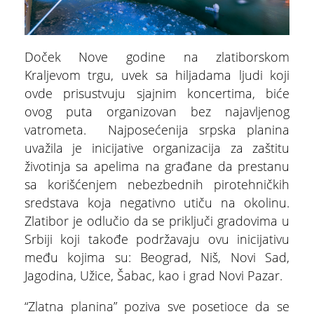
Multimedijalna fontana
Doček Nove godine na zlatiborskom
Kraljevom trgu, uvek sa hiljadama ljudi koji
ovde prisustvuju sjajnim koncertima, biće
ovog puta organizovan bez najavljenog
vatrometa. Najposećenija srpska planina
uvažila je inicijative organizacija za zaštitu
životinja sa apelima na građane da prestanu
sa korišćenjem nebezbednih pirotehničkih
sredstava koja negativno utiču na okolinu.
Zlatibor je odlučio da se priključi gradovima u
Srbiji koji takođe podržavaju ovu inicijativu
među kojima su: Beograd, Niš, Novi Sad,
Jagodina, Užice, Šabac, kao i grad Novi Pazar.
“Zlatna planina” poziva sve posetioce da se