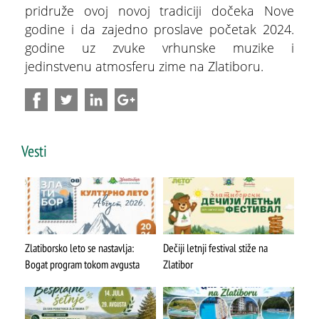
pridruže ovoj novoj tradiciji dočeka Nove
godine i da zajedno proslave početak 2024.
godine uz zvuke vrhunske muzike i
jedinstvenu atmosferu zime na Zlatiboru.
Vesti
ŠTA
FEATURED
VIDETI
Stopića pećina
Zlatiborsko leto se nastavlja:
Dečiji letnji festival stiže na
Bogat program tokom avgusta
Zlatibor