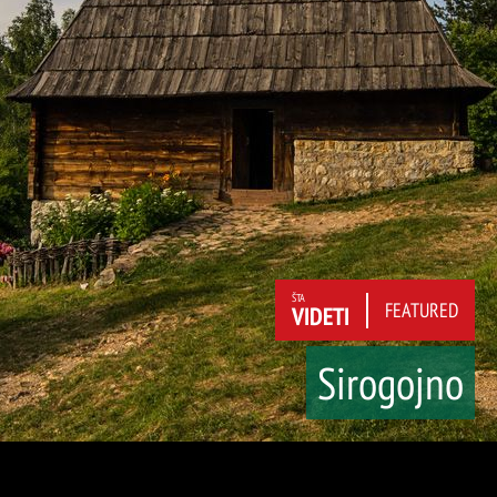
ŠTA
FEATURED
VIDETI
Sirogojno
O nama
Kontakt
Budžet i
Javni oglasi
finansije