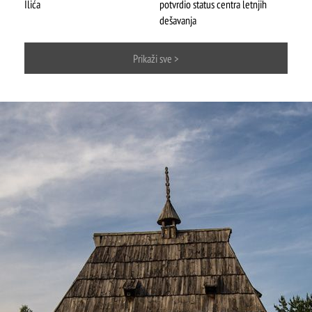
Ilića
potvrdio status centra letnjih
ŠTA
FEATURED
VIDETI
dešavanja
Mokra gora
Prikaži sve >