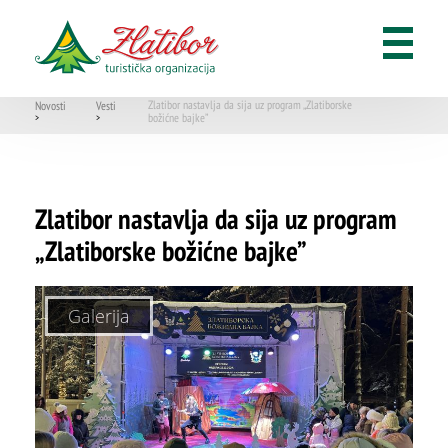
Zlatibor nastavlja da sija uz program „Zlatiborske
Novosti
Vesti
božićne bajke”
>
>
Zlatibor nastavlja da sija uz program
„Zlatiborske božićne bajke”
Galerija