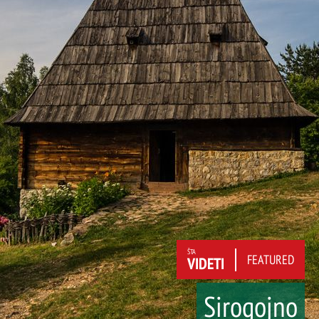
ŠTA
FEATURED
VIDETI
Sirogojno