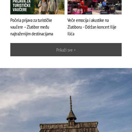
Počela prijava za turističke
Veče emocija i akustike na
vaučere – Zlatibor među
Zlatiboru - Održan koncert Ilije
ŠTA
FEATURED
VIDETI
najtraženijim destinacijama
Ilića
Mokra gora
Prikaži sve >