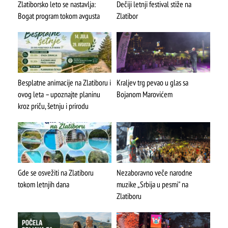
Zlatiborsko leto se nastavlja:
Dečiji letnji festival stiže na
Bogat program tokom avgusta
Zlatibor
Besplatne animacije na Zlatiboru i
Kraljev trg pevao u glas sa
ovog leta – upoznajte planinu
Bojanom Marovićem
kroz priču, šetnju i prirodu
Gde se osvežiti na Zlatiboru
Nezaboravno veče narodne
tokom letnjih dana
muzike „Srbija u pesmi" na
Zlatiboru