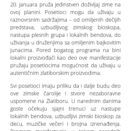
20. januara pruža jedinstven doživljaj zime na
ovoj planini. Posetioci mogu da uživaju u
raznovrsnim sadržajima – od omiljenih dečijih
predstava, uzbudljivog zimskog bioskopa,
nastupa plesnih grupa i lokalnih bendova, do
uživanja u druženjima sa omiljenim bajkovitim
junacima. Pored bogatog programa na bini
lokalni proizvođači kao deo ove manifestacije
pružaju posetiocima mogućnost da uživaju u
ŠTA
autentičnim zlatiborskim proizvodima.
FEATURED
VIDETI
Svi posetioci imaju priliku da i dalje budu deo
Dino park
ove zimske čarolije i stvore nezaboravne
uspomene na Zlatiboru. U narednim danima
goste očekuju sjajni trenuci uz nastupe
lokalnih bendova, uzbudljivi zimski bioskop za
decu, muzičke večeri i brojna iznenađenja.