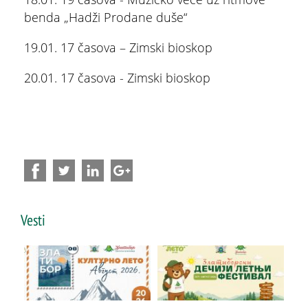
benda „Hadži Prodane duše“
19.01. 17 časova – Zimski bioskop
20.01. 17 časova - Zimski bioskop
ŠTA
FEATURED
VIDETI
Vesti
Stopića pećina