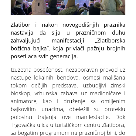
Zlatibor i nakon novogodišnjih praznika
nastavlja da sija u prazničnom duhu
zahvaljujući manifestaciji „Zlatiborska
božićna bajka”, koja privlači pažnju brojnih
posetilaca svih generacija.
Izuzetna posećenost, nezaboravan provod uz
nastupe lokalnih bendova, osmesi mališana
tokom dečijih predstava, uzbudljivi zimski
bioskop, vrhunska zabava uz mađioničare i
animatore, kao i druženje sa omiljenim
bajkovitim junacima, obeležili su proteklu
polovinu trajanja ove manifestacije. Dok
Trgovačka ulica u turističkom centru Zlatibora,
sa bogatim programom na prazničnoj bini, do