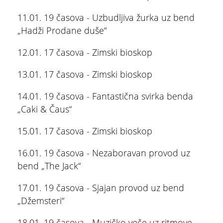
11.01. 19 časova - Uzbudljiva žurka uz bend
ŠTA
FEATURED
VIDETI
„Hadži Prodane duše“
12.01. 17 časova - Zimski bioskop
Multimedijalna fontana
13.01. 17 časova - Zimski bioskop
14.01. 19 časova - Fantastična svirka benda
„Caki & Čaus“
15.01. 17 časova - Zimski bioskop
16.01. 19 časova - Nezaboravan provod uz
bend „The Jack“
17.01. 19 časova - Sjajan provod uz bend
„Džemsteri“
18.01. 19 časova - Muzičko veče uz ritmove