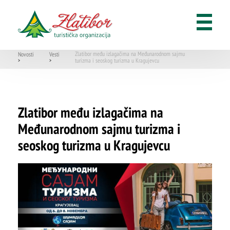
Korisni linkovi
Aplikacije
Zlatibor među izlagačima na Međunarodnom sajmu
Novosti
Vesti
turizma i seoskog turizma u Kragujevcu
>
>
Zlatibor među izlagačima na
Međunarodnom sajmu turizma i
seoskog turizma u Kragujevcu