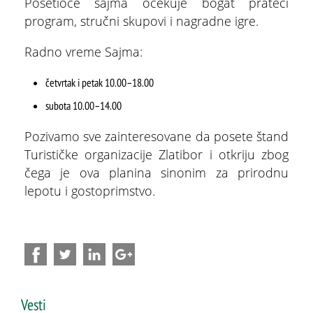
Posetioce sajma očekuje bogat prateći
program, stručni skupovi i nagradne igre.
Radno vreme Sajma:
četvrtak i petak 10.00–18.00
subota 10.00–14.00
Pozivamo sve zainteresovane da posete štand
Turističke organizacije Zlatibor i otkriju zbog
čega je ova planina sinonim za prirodnu
lepotu i gostoprimstvo.
ŠTA
FEATURED
VIDETI
Vesti