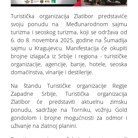
Turistička organizacija Zlatibor predstaviće
svoju ponudu na Međunarodnom sajmu
turizma i seoskog turizma, koji se održava od
6. do 8. novembra 2025. godine na Šumadija
sajmu u Kragujevcu. Manifestacija će okupiti
ŠTA
FEATURED
VIDETI
brojne izlagača iz Srbije i regiona - turističke
organizacije, agencije, banje, hotele, seoska
Multimedijalna fontana
domaćinstva, vinarije i destilerije.
Na štandu Turističke organizacije Regije
Zapadne Srbije, Turistička organizacija
Zlatibor će predstaviti aktuelnu zimsku
ponudu, sadržaje na Torniku, vožnju Gold
gondolom i brojne mogućnosti za odmor i
uživanje na zlatnoj planini.