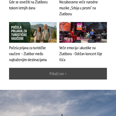
Gde se osvežiti na Zlatiboru
Nezaboravno veče narodne
tokom letnjih dana
muzike „Srbija u pesmi" na
Zlatiboru
Počela prijava za turističke
Veče emocija i akustike na
vaučere – Zlatibor među
Zlatiboru - Održan koncert Ilije
ŠTA
FEATURED
VIDETI
najtraženijim destinacijama
Ilića
Mokra gora
Prikaži sve >