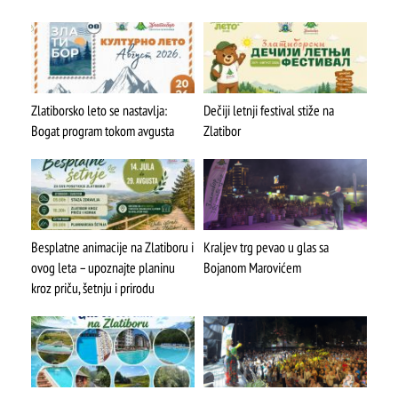
Stopića pećina
Zlatiborsko leto se nastavlja:
Dečiji letnji festival stiže na
Bogat program tokom avgusta
Zlatibor
Besplatne animacije na Zlatiboru i
Kraljev trg pevao u glas sa
ovog leta – upoznajte planinu
Bojanom Marovićem
kroz priču, šetnju i prirodu