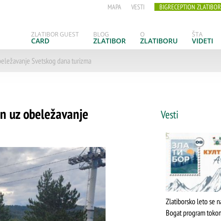
MAPA
VESTI
BIGRECEPTION ZLATIBOR
ZLATIBOR GUEST
BLOG
O
ŠTA
CARD
ZLATIBOR
ZLATIBORU
VIDETI
obeležavanje Svetskog dana turizma
en uz obeležavanje
Vesti
Zlatiborsko leto se n
Bogat program toko