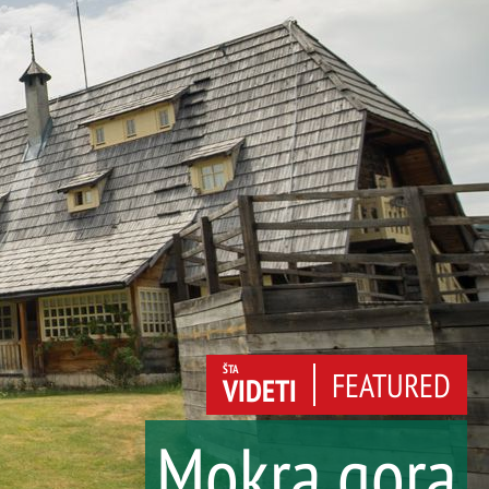
ŠTA
FEATURED
VIDETI
Mokra gora