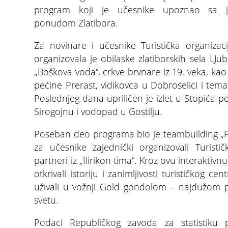
program koji je učesnike upoznao sa je
ponudom Zlatibora.
Za novinare i učesnike Turistička organizac
organizovala je obilaske zlatiborskih sela LJub
„Boškova voda“, crkve brvnare iz 19. veka, kao
pećine Prerast, vidikovca u Dobroselici i tema
Poslednjeg dana upriličen je izlet u Stopića p
Sirogojnu i vodopad u Gostilju.
Poseban deo programa bio je teambuilding „Po
za učesnike zajednički organizovali Turistič
partneri iz „Ilirikon tima“. Kroz ovu interaktivn
otkrivali istoriju i zanimljivosti turističkog c
uživali u vožnji Gold gondolom – najdužo
svetu.
Podaci Republičkog zavoda za statistiku