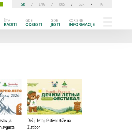
SR
ENG
RUS
GER
ITA
ŠTA
FEATURED
VIDETI
ŠTA
GDE
GDE
KORISNE
RADITI
ODSESTI
JESTI
INFORMACIJE
Dino park
astavlja:
Dečiji letnji festival stiže na
m avgusta
Zlatibor