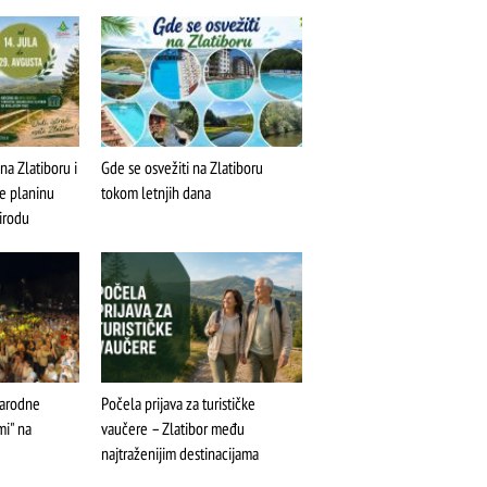
na Zlatiboru i
Gde se osvežiti na Zlatiboru
te planinu
tokom letnjih dana
rirodu
ŠTA
FEATURED
VIDETI
medijalna fontana
narodne
Počela prijava za turističke
mi" na
vaučere – Zlatibor među
najtraženijim destinacijama