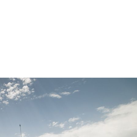
ŠTA
FEATURED
VIDETI
Stopića pećina