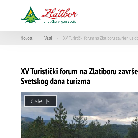
Novosti
Vesti
XV Turistički forum na Zlatiboru završen uz 
>
>
XV Turistički forum na Zlatiboru završ
Svetskog dana turizma
Galerija