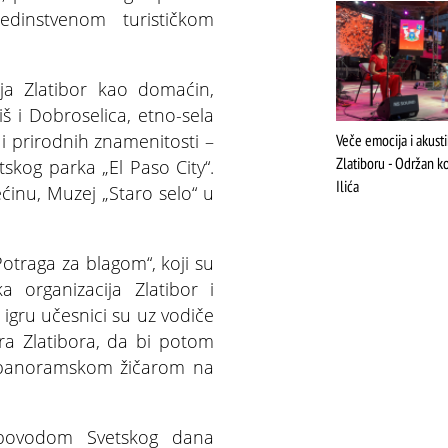
dinstvenom turističkom
ija Zlatibor kao domaćin,
iš i Dobroselica, etno-sela
 i prirodnih znamenitosti –
Veče emocija i akust
Zlatiboru - Održan ko
tskog parka „El Paso City“.
Ilića
ećinu, Muzej „Staro selo“ u
traga za blagom“, koji su
ka organizacija Zlatibor i
u igru učesnici su uz vodiče
entra Zlatibora, da bi potom
m panoramskom žičarom na
 povodom Svetskog dana