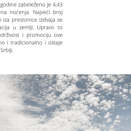
e godine zabeleženo je 4,43
ona noćenja. Najveći broj
 iza prestonice izdvaja se
acija u zemlji. Upravo to
održivost i promociju ove
o i tradicionalno i ostaje
Srbiji.