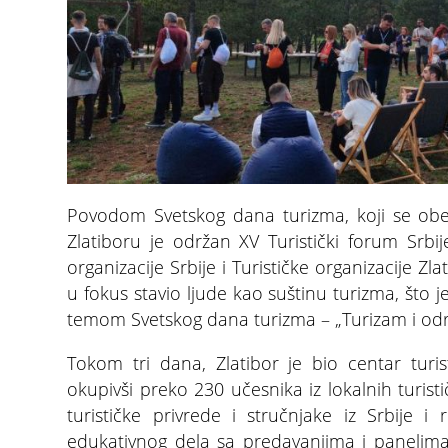
Povodom Svetskog dana turizma, koji se obe
Zlatiboru je održan XV Turistički forum Srbije
organizacije Srbije i Turističke organizacije Zl
u fokus stavio ljude kao suštinu turizma, što 
temom Svetskog dana turizma – „Turizam i održ
Tokom tri dana, Zlatibor je bio centar turis
okupivši preko 230 učesnika iz lokalnih turistič
turističke privrede i stručnjake iz Srbije i
edukativnog dela sa predavanjima i panelima