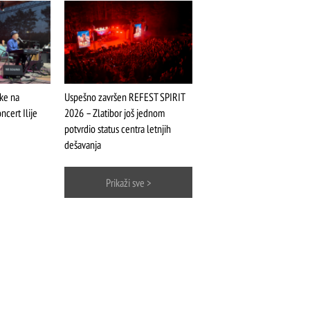
ike na
Uspešno završen REFEST SPIRIT
ncert Ilije
2026 – Zlatibor još jednom
potvrdio status centra letnjih
dešavanja
Prikaži sve >