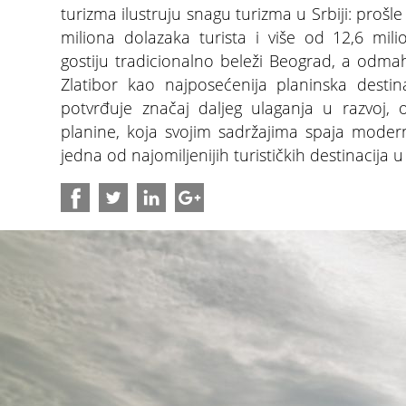
turizma ilustruju snagu turizma u Srbiji: prošl
miliona dolazaka turista i više od 12,6 mili
gostiju tradicionalno beleži Beograd, a odmah
Zlatibor kao najposećenija planinska destin
potvrđuje značaj daljeg ulaganja u razvoj, 
planine, koja svojim sadržajima spaja modern
jedna od najomiljenijih turističkih destinacija u 