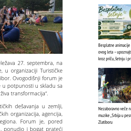
Besplatne animacije 
ovog leta – upoznaj
kroz priču, šetnju i p
ležava 27. septembra, na
, u organizaciji Turističke
atibor. Ovogodišnji forum je
je u potpunosti u skladu sa
iva transformacija“.
Multi
tičkih dešavanja u zemlji,
Nezaboravno veče 
kih organizacija, agencija,
muzike „Srbija u pes
 regiona. Forum je, pored
Zlatiboru
, ponudio i bogat prateći