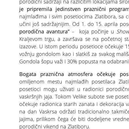
porodični sadržaji na različitim lokacijama šir
je pripremila jedinstven praznični progra
najmlađima i svim posetiocima Zlatibora, sa c
učini još sadržajnijim. Od 1. do 15. aprila p
porodična avantura“
– koja počinje u
Sho
Kraljevom trgu, a završava se na početnoj s
izazove. U istom periodu posetioce očekuje
vožnju gondolom kao i slatkiš za svakog mali
Gondola šopu važi i 30% popusta na odabrani
Bogata praznična atmosfera očekuje pos
omiljenom mestu najmlađih posetilaca Zlati
posetioci mogu uživati u radionici porodičn
vaskršnjih jaja. Tokom Velike subote sve pos
očekuje radionica starih zanata i dekoracija v
na dan Vaskrsa održati tradicionalno takmič
jajima, prilikom čega će biti dodeljene vred
porodični vikend na Zlatiboru.