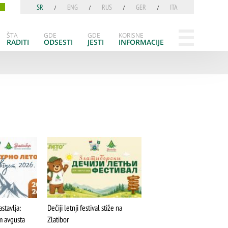
SR
ENG
RUS
GER
ITA
ŠTA
GDE
GDE
KORISNE
RADITI
ODSESTI
JESTI
INFORMACIJE
ŠTA
FEATURED
VIDETI
astavlja:
Dečiji letnji festival stiže na
m avgusta
Zlatibor