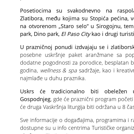
Posetiocima su svakodnevno na raspola
Zlatibora, među kojima su Stopića pećina, 
na otvorenom „Staro selo“ u Sirogojnu, tem
park, Dino park,
El Paso City
kao i drugi turisti
U prazničnoj ponudi izdvajaju se i zlatiborsk
posebne uskršnje paket aranžmane sa pop
dodatne pogodnosti za porodice, besplatan 
godina,
wellness & spa
sadržaje, kao i kreati
najmlađe u duhu praznika.
Uskrs će tradicionalno biti obeležen
Gospodnjeg
, gde će praznični program počet
će druga Vaskršnja liturgija biti održana u 8 ča
Sve informacije o događajima, programima i 
dostupne su u info centrima Turističke organiz