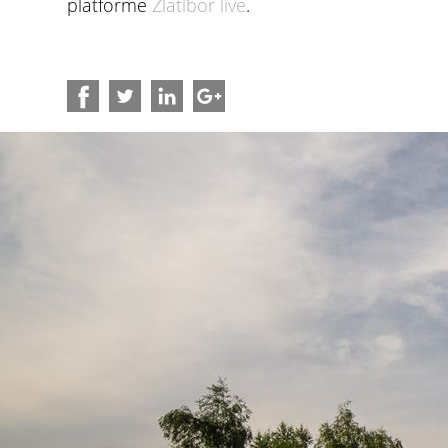
platforme
Zlatibor live
.