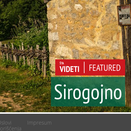
ŠTA
FEATURED
VIDETI
Sirogojno
a
slovi
Impresum
orišćenja