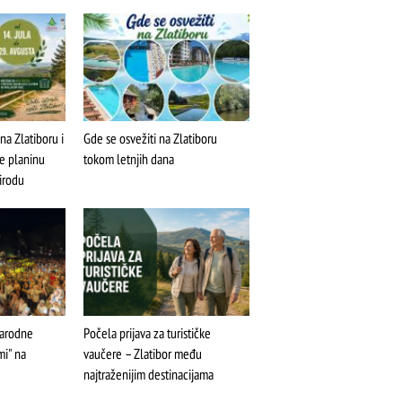
medijalna fontana
na Zlatiboru i
Gde se osvežiti na Zlatiboru
te planinu
tokom letnjih dana
rirodu
narodne
Počela prijava za turističke
mi" na
vaučere – Zlatibor među
najtraženijim destinacijama