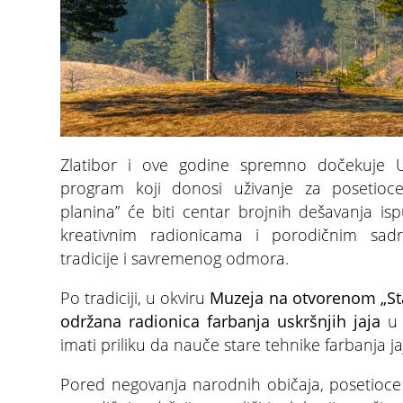
Zlatibor i ove godine spremno dočekuje U
program koji donosi uživanje za posetioce 
planina” će biti centar brojnih dešavanja is
kreativnim radionicama i porodičnim sadr
tradicije i savremenog odmora.
Po tradiciji, u okviru
Muzeja na otvorenom „Sta
održana radionica farbanja uskršnjih jaja
u 
imati priliku da nauče stare tehnike farbanja j
Pored negovanja narodnih običaja, posetioce 