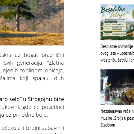
Multi
Besplatne animacije 
ovog leta – upoznaj
skrs uz bogat praznični
kroz priču, šetnju i p
svih generacija. “Zlatna
punjenih toplinom običaja,
žajima koji spajaju duh
ro selo“ u Sirogojnu biće
lukovini, gde će posetioci
Nezaboravno veče 
aja uz prirodne boje.
muzike „Srbija u pes
Zlatiboru
očekuju i brojni zabavni i