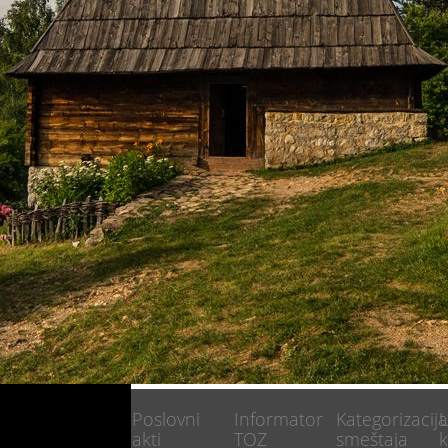
Javne
Poslovni
Informator
Kategorizacij
U
nabavke
akti
TOZ
smeštaja
k