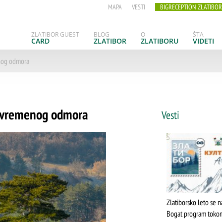
MAPA
VESTI
BIGRECEPTION ZLATIBOR
ZLATIBOR GUEST
BLOG
O
ŠTA
CARD
ZLATIBOR
ZLATIBORU
VIDETI
enog odmora
 savremenog odmora
Vesti
Zlatiborsko leto se n
Bogat program toko