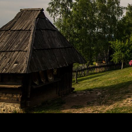
O nama
Kontakt
Budžet i
Javni
finansije
oglasi