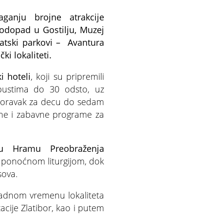
ganju brojne atrakcije
vodopad u Gostilju, Muzej
atski parkovi – Avantura
čki lokaliteti.
i hoteli
, koji su pripremili
ustima do 30 odsto, uz
boravak za decu do sedam
vne i zabavne programe za
 u Hramu Preobraženja
i ponoćnom liturgijom, dok
sova.
radnom vremenu lokaliteta
acije Zlatibor, kao i putem