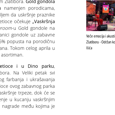
om Zlatibora.
Gold gondola
m
namenjen porodicama,
iljem da uskršnje praznike
osetioce očekuje
„Vaskršnja
wroom
-u Gold gondole na
tanici gondole uz zabavne
Veče emocija i akust
 15% popusta na porodičnu
Zlatiboru - Održan ko
šana. Tokom celog aprila u
Ilića
 asortiman.
etioce i u Dino parku
,
bora. Na Veliki petak svi
og farbanja i ukrašavanja
etioce ovog zabavnog parka
askršnje trpeze, dok će se
enje u kucanju vaskršnjim
ne nagrade među kojima je