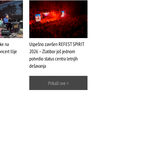
ike na
Uspešno završen REFEST SPIRIT
ncert Ilije
2026 – Zlatibor još jednom
ŠTA
FEATURED
VIDETI
potvrdio status centra letnjih
dešavanja
Stopića pećina
Prikaži sve >