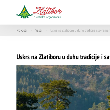
Novosti
Vesti
Uskrs na Zlatiboru u duhu tradicije i savrem
>
>
Uskrs na Zlatiboru u duhu tradicije i