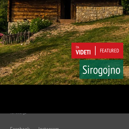
ŠTA
FEATURED
VIDETI
Sirogojno
O nama
Kontakt
Budžet i
Javni oglasi
finansije
Javne nabavke
Poslovni akti
Informator TOZ
Kategorizacija
smeštaja
Uslovi
Impresum
korišćenja