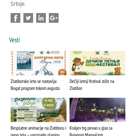
Srbije.
ŠTA
FEATURED
VIDETI
Vesti
Stopića pećina
Zlatiborsko leto se nastavlja:
Dečiji letnji festival stiže na
Bogat program tokom avgusta
Zlatibor
Besplatne animacije na Zlatiboru i
Kraljev trg pevao u glas sa
ovog leta – upoznajte planinu
Bojanom Marovićem