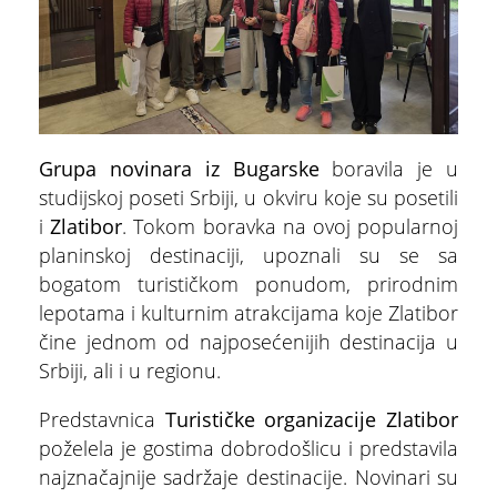
Grupa novinara iz Bugarske
boravila je u
studijskoj poseti Srbiji, u okviru koje su posetili
i
Zlatibor
. Tokom boravka na ovoj popularnoj
planinskoj destinaciji, upoznali su se sa
bogatom turističkom ponudom, prirodnim
lepotama i kulturnim atrakcijama koje Zlatibor
čine jednom od najposećenijih destinacija u
ŠTA
FEATURED
VIDETI
Srbiji, ali i u regionu.
Multimedijalna fontana
Predstavnica
Turističke organizacije Zlatibor
poželela je gostima dobrodošlicu i predstavila
najznačajnije sadržaje destinacije. Novinari su