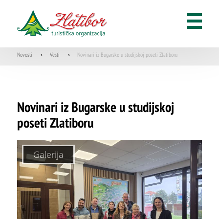
ŠTA
FEATURED
VIDETI
Dino park
Novosti
Vesti
Novinari iz Bugarske u studijskoj poseti Zlatiboru
>
>
Novinari iz Bugarske u studijskoj
poseti Zlatiboru
Galerija