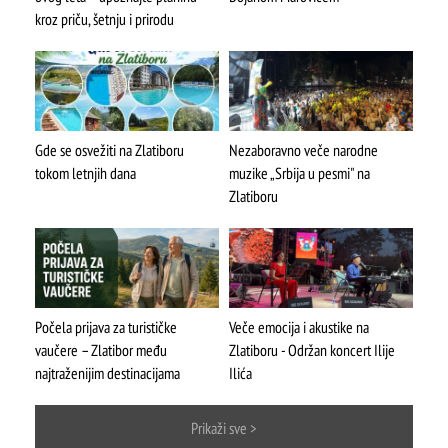
kroz priču, šetnju i prirodu
Gde se osvežiti na Zlatiboru
Nezaboravno veče narodne
tokom letnjih dana
muzike „Srbija u pesmi" na
Zlatiboru
Počela prijava za turističke
Veče emocija i akustike na
vaučere – Zlatibor među
Zlatiboru - Održan koncert Ilije
ŠTA
FEATURED
VIDETI
najtraženijim destinacijama
Ilića
Mokra gora
Prikaži sve >