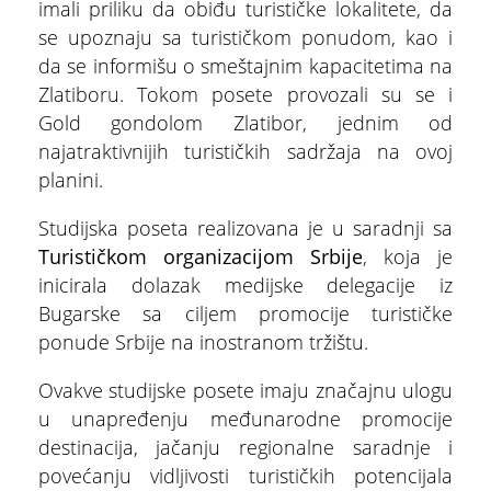
imali priliku da obiđu turističke lokalitete, da
se upoznaju sa turističkom ponudom, kao i
da se informišu o smeštajnim kapacitetima na
Zlatiboru. Tokom posete provozali su se i
Gold gondolom Zlatibor, jednim od
najatraktivnijih turističkih sadržaja na ovoj
planini.
Studijska poseta realizovana je u saradnji sa
Turističkom organizacijom Srbije
, koja je
inicirala dolazak medijske delegacije iz
Bugarske sa ciljem promocije turističke
ponude Srbije na inostranom tržištu.
Ovakve studijske posete imaju značajnu ulogu
u unapređenju međunarodne promocije
destinacija, jačanju regionalne saradnje i
povećanju vidljivosti turističkih potencijala