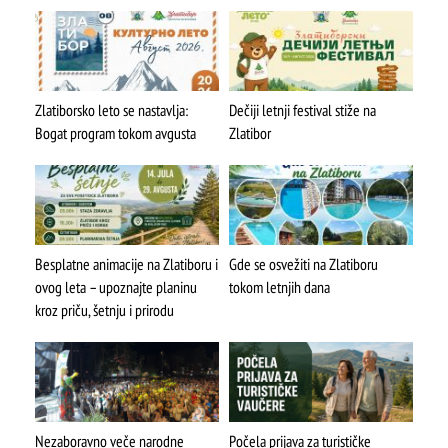
Stopića pećina
Zlatiborsko leto se nastavlja:
Dečiji letnji festival stiže na
Bogat program tokom avgusta
Zlatibor
Besplatne animacije na Zlatiboru i
Gde se osvežiti na Zlatiboru
ovog leta – upoznajte planinu
tokom letnjih dana
kroz priču, šetnju i prirodu
Nezaboravno veče narodne
Počela prijava za turističke