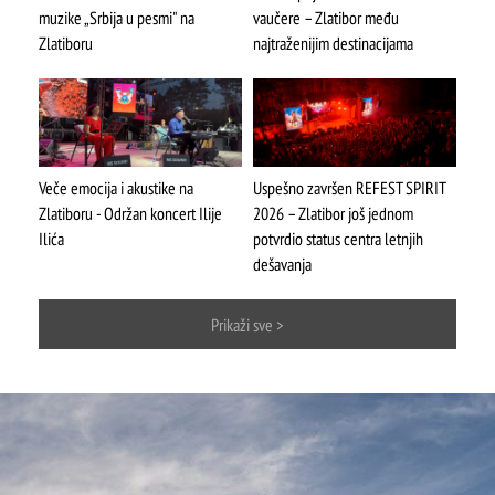
muzike „Srbija u pesmi" na
vaučere – Zlatibor među
Zlatiboru
najtraženijim destinacijama
Veče emocija i akustike na
Uspešno završen REFEST SPIRIT
Zlatiboru - Održan koncert Ilije
2026 – Zlatibor još jednom
Ilića
potvrdio status centra letnjih
ŠTA
FEATURED
VIDETI
dešavanja
Mokra gora
Prikaži sve >