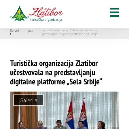
Turistička organizacija Zlatibor učestvovala na
Novosti
Vesti
predstavljanju digitalne platforme „Sela Srbije“
>
>
Turistička organizacija Zlatibor
učestvovala na predstavljanju
digitalne platforme „Sela Srbije“
Galerija
ŠTA
FEATURED
VIDETI
Dino park