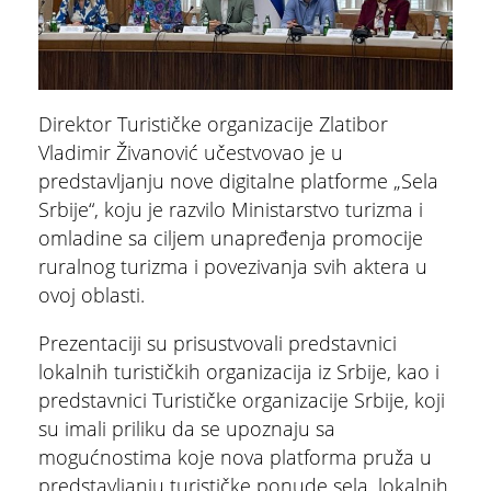
Direktor Turističke organizacije Zlatibor
Vladimir Živanović učestvovao je u
predstavljanju nove digitalne platforme „Sela
Srbije“, koju je razvilo Ministarstvo turizma i
omladine sa ciljem unapređenja promocije
ruralnog turizma i povezivanja svih aktera u
ovoj oblasti.
Prezentaciji su prisustvovali predstavnici
lokalnih turističkih organizacija iz Srbije, kao i
predstavnici Turističke organizacije Srbije, koji
su imali priliku da se upoznaju sa
mogućnostima koje nova platforma pruža u
predstavljanju turističke ponude sela, lokalnih