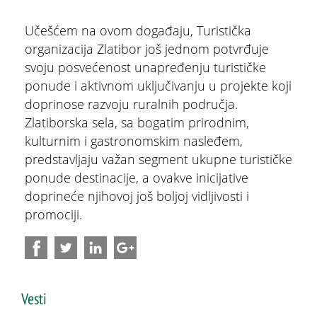
Učešćem na ovom događaju, Turistička
organizacija Zlatibor još jednom potvrđuje
svoju posvećenost unapređenju turističke
ponude i aktivnom uključivanju u projekte koji
doprinose razvoju ruralnih područja.
Zlatiborska sela, sa bogatim prirodnim,
kulturnim i gastronomskim nasleđem,
predstavljaju važan segment ukupne turističke
ponude destinacije, a ovakve inicijative
doprineće njihovoj još boljoj vidljivosti i
promociji.
Vesti
ŠTA
FEATURED
VIDETI