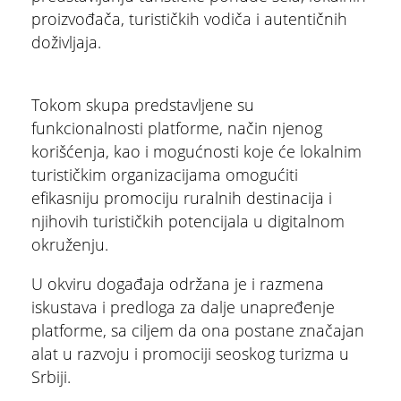
proizvođača, turističkih vodiča i autentičnih
doživljaja.
Tokom skupa predstavljene su
funkcionalnosti platforme, način njenog
korišćenja, kao i mogućnosti koje će lokalnim
ŠTA
FEATURED
VIDETI
turističkim organizacijama omogućiti
efikasniju promociju ruralnih destinacija i
Multimedijalna fontana
njihovih turističkih potencijala u digitalnom
okruženju.
U okviru događaja održana je i razmena
iskustava i predloga za dalje unapređenje
platforme, sa ciljem da ona postane značajan
alat u razvoju i promociji seoskog turizma u
Srbiji.