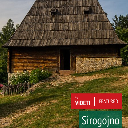
ŠTA
FEATURED
VIDETI
Sirogojno