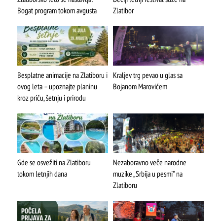
Bogat program tokom avgusta
Zlatibor
Besplatne animacije na Zlatiboru i
Kraljev trg pevao u glas sa
ovog leta – upoznajte planinu
Bojanom Marovićem
kroz priču, šetnju i prirodu
Gde se osvežiti na Zlatiboru
Nezaboravno veče narodne
tokom letnjih dana
muzike „Srbija u pesmi" na
Zlatiboru