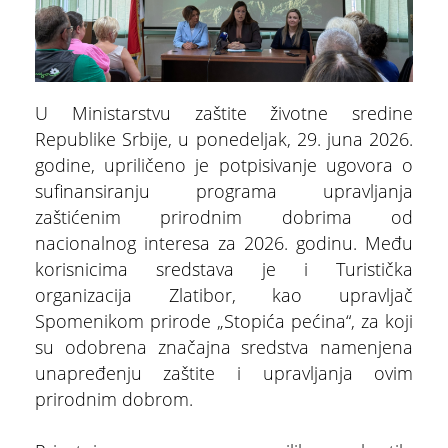
U Ministarstvu zaštite životne sredine
Republike Srbije, u ponedeljak, 29. juna 2026.
godine, upriličeno je potpisivanje ugovora o
sufinansiranju programa upravljanja
zaštićenim prirodnim dobrima od
ŠTA
FEATURED
nacionalnog interesa za 2026. godinu. Među
VIDETI
korisnicima sredstava je i Turistička
Dino park
organizacija Zlatibor, kao upravljač
Spomenikom prirode „Stopića pećina“, za koji
su odobrena značajna sredstva namenjena
unapređenju zaštite i upravljanja ovim
prirodnim dobrom.