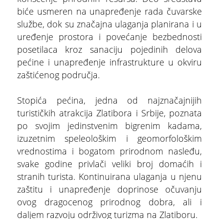
biće usmeren na unapređenje rada čuvarske
ŠTA
FEATURED
službe, dok su značajna ulaganja planirana i u
VIDETI
uređenje prostora i povećanje bezbednosti
Multimedijalna fontana
posetilaca kroz sanaciju pojedinih delova
pećine i unapređenje infrastrukture u okviru
zaštićenog područja.
Stopića pećina, jedna od najznačajnijih
turističkih atrakcija Zlatibora i Srbije, poznata
po svojim jedinstvenim bigrenim kadama,
izuzetnim speleološkim i geomorfološkim
vrednostima i bogatom prirodnom nasleđu,
svake godine privlači veliki broj domaćih i
stranih turista. Kontinuirana ulaganja u njenu
zaštitu i unapređenje doprinose očuvanju
ovog dragocenog prirodnog dobra, ali i
daljem razvoju održivog turizma na Zlatiboru.