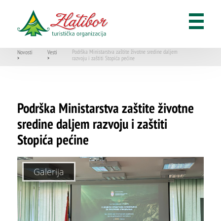
Podrška Ministarstva zaštite životne sredine daljem
Novosti
Vesti
razvoju i zaštiti Stopića pećine
>
>
Podrška Ministarstva zaštite životne
sredine daljem razvoju i zaštiti
Stopića pećine
Galerija