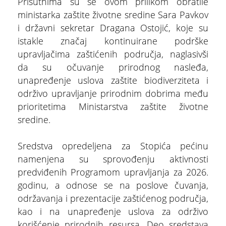
Prisutnima su se ovom prilikom obratile
ministarka zaštite životne sredine Sara Pavkov
i državni sekretar Dragana Ostojić, koje su
istakle značaj kontinuirane podrške
upravljačima zaštićenih područja, naglasivši
da su očuvanje prirodnog nasleđa,
unapređenje uslova zaštite biodiverziteta i
održivo upravljanje prirodnim dobrima među
prioritetima Ministarstva zaštite životne
sredine.
Sredstva opredeljena za Stopića pećinu
namenjena su sprovođenju aktivnosti
predviđenih Programom upravljanja za 2026.
godinu, a odnose se na poslove čuvanja,
održavanja i prezentacije zaštićenog područja,
kao i na unapređenje uslova za održivo
korišćenje prirodnih resursa. Deo sredstava