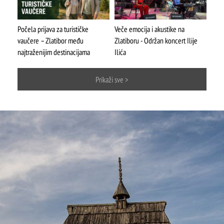
Počela prijava za turističke
Veče emocija i akustike na
vaučere – Zlatibor među
Zlatiboru - Održan koncert Ilije
ŠTA
FEATURED
VIDETI
najtraženijim destinacijama
Ilića
Mokra gora
Prikaži sve >