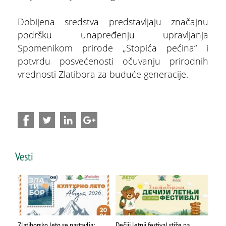
Dobijena sredstva predstavljaju značajnu
podršku unapređenju upravljanja
Spomenikom prirode „Stopića pećina“ i
potvrdu posvećenosti očuvanju prirodnih
vrednosti Zlatibora za buduće generacije.
ŠTA
FEATURED
VIDETI
Vesti
Stopića pećina
Zlatiborsko leto se nastavlja:
Dečiji letnji festival stiže na