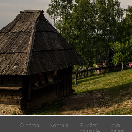
O nama
Kontakt
Budžet i
Javni
finansije
oglasi