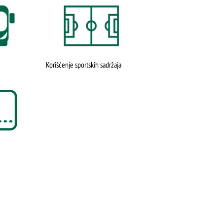
ŠTA
FEATURED
VIDETI
Korišćenje sportskih sadržaja
Dino park