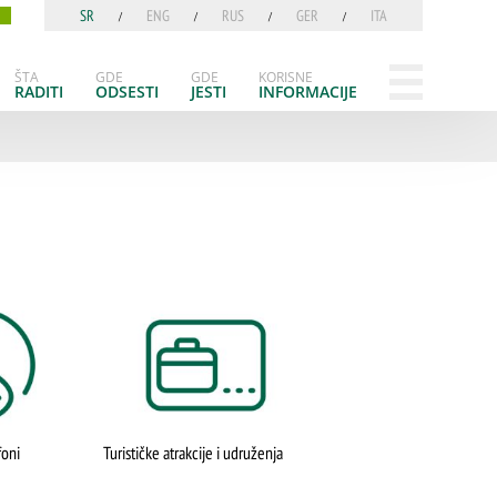
SR
ENG
RUS
GER
ITA
ŠTA
GDE
GDE
KORISNE
RADITI
ODSESTI
JESTI
INFORMACIJE
foni
Turističke atrakcije i udruženja