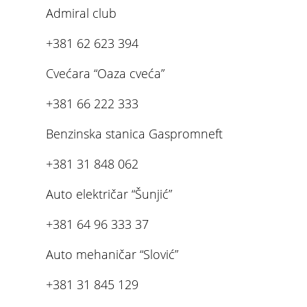
Admiral club
+381 62 623 394
Cvećara “Oaza cveća”
+381 66 222 333
Benzinska stanica Gaspromneft
+381 31 848 062
Auto električar “Šunjić”
+381 64 96 333 37
Auto mehaničar “Slović”
+381 31 845 129