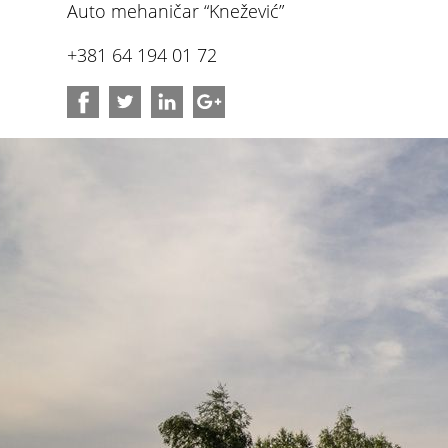
Auto mehaničar “Knežević”
+381 64 194 01 72