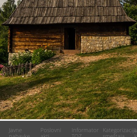
Javne
Poslovni
Informator
Kategorizacij
U
nabavke
akti
TOZ
smeštaja
k