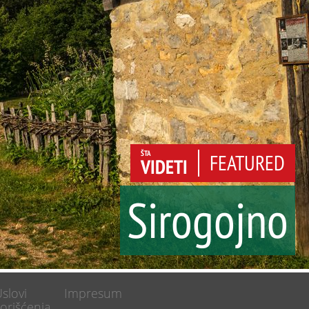
ŠTA
FEATURED
VIDETI
Sirogojno
a
slovi
Impresum
orišćenja