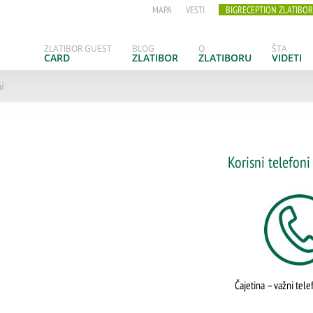
MAPA
VESTI
BIGRECEPTION ZLATIBOR
ZLATIBOR GUEST
BLOG
O
ŠTA
CARD
ZLATIBOR
ZLATIBORU
VIDETI
ni
Korisni telefoni
Čajetina – važni tele