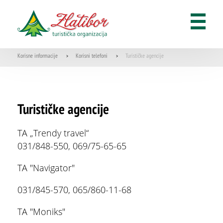
Turističko posredovanje
GDE JESTI
Korisne informacije
Korisni telefoni
Turističke agencije
>
>
Restorani
Turističke agencije
Kafići
Recepti zlatiborskih specijaliteta
TA „Trendy travel“
031/848-550, 069/75-65-65
TA "Navigator"
KORISNE INFORMACIJE
031/845-570, 065/860-11-68
O nama
TA "Moniks"