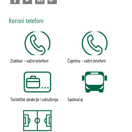
Korisni telefoni
Zlatibor – važni telefoni
Čajetina – važni telefoni
Turističke atrakcije i udruženja
Saobraćaj
ŠTA
FEATURED
VIDETI
Mokra gora