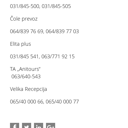
Korisni telefoni
031/845-500, 031/845-505
Kategorizacija
Čole prevoz
064/839 76 69, 064/839 77 03
Pet friendly objekti na Zlatiboru
ŠTA
FEATURED
VIDETI
Elita plus
Parking na Zlatiboru
Stopića pećina
031/845 541, 063/771 92 15
Online publikacije
TA „Anitours“
Brošure
063/640-543
Korisni linkovi
Velika Recepcija
Aplikacije
065/40 000 66, 065/40 000 77