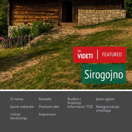
ŠTA
FEATURED
VIDETI
Sirogojno
O nama
Kontakt
Budžet i
Javni oglasi
finansije
Javne nabavke
Poslovni akti
Informator TOZ
Kategorizacija
smeštaja
Uslovi
Impresum
korišćenja