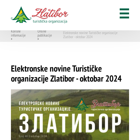
Kategorizacija
Pet friendly objekti na Zlatiboru
Korisne
Online
Elektronske novine Turističke organizacije
informacije
publikacije
Parking na Zlatiboru
Zlatibor - oktobar 2024
>
>
Online publikacije
Elektronske novine Turističke
Brošure
organizacije Zlatibor - oktobar 2024
Korisni linkovi
Aplikacije
ŠTA
FEATURED
VIDETI
Multimedijalna fontana