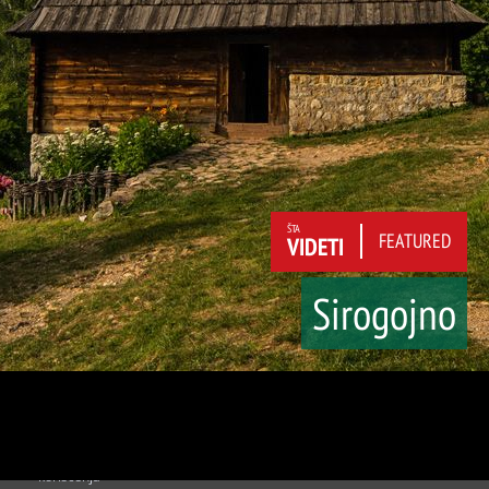
ŠTA
FEATURED
VIDETI
Sirogojno
O nama
Kontakt
Budžet i
Javni oglasi
finansije
Javne nabavke
Poslovni akti
Informator TOZ
Kategorizacija
smeštaja
Uslovi
Impresum
korišćenja