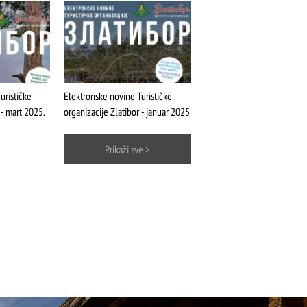
urističke
Elektronske novine Turističke
 - mart 2025.
organizacije Zlatibor - januar 2025
Prikaži sve >
ŠTA
FEATURED
VIDETI
Mokra gora