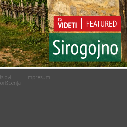
ŠTA
FEATURED
VIDETI
Sirogojno
a
slovi
Impresum
orišćenja