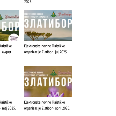
2025.
ŠTA
FEATURED
VIDETI
Stopića pećina
urističke
Elektronske novine Turističke
 - avgust
organizacije Zlatibor - jul 2025.
urističke
Elektronske novine Turističke
 - maj 2025.
organizacije Zlatibor - april 2025.