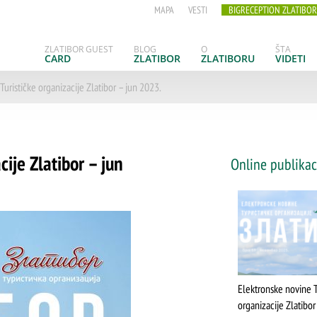
MAPA
VESTI
BIGRECEPTION ZLATIBOR
ZLATIBOR GUEST
BLOG
O
ŠTA
CARD
ZLATIBOR
ZLATIBORU
VIDETI
urističke organizacije Zlatibor – jun 2023.
ije Zlatibor – jun
Online publikac
Elektronske novine T
organizacije Zlatibo