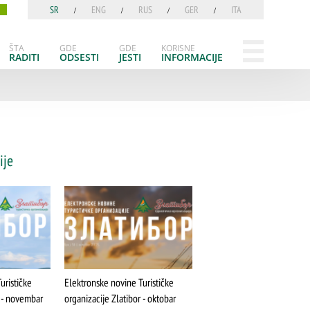
SR
ENG
RUS
GER
ITA
ŠTA
GDE
GDE
KORISNE
RADITI
ODSESTI
JESTI
INFORMACIJE
ije
urističke
Elektronske novine Turističke
r - novembar
organizacije Zlatibor - oktobar