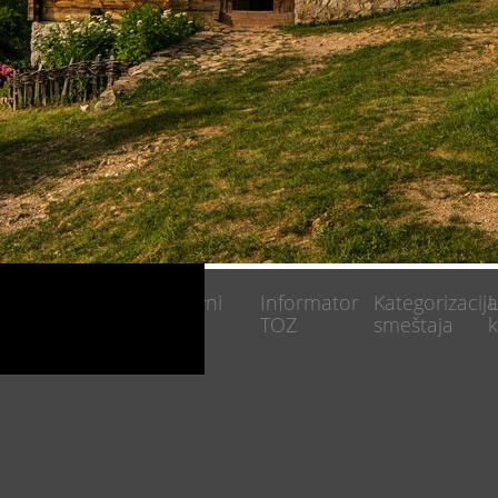
Javne
Poslovni
Informator
Kategorizacij
U
nabavke
akti
TOZ
smeštaja
k