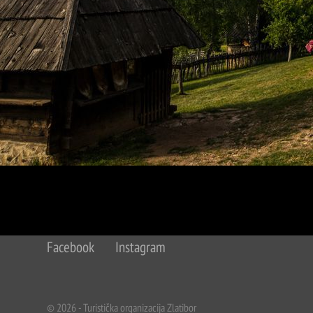
O nama
Kontakt
Budžet i
Javni
finansije
oglasi
Facebook
Instagram
© 2026 - Turistička organizacija Zlatibor