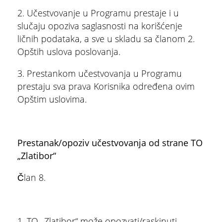
2. Učestvovanje u Programu prestaje i u
slučaju opoziva saglasnosti na korišćenje
ličnih podataka, a sve u skladu sa članom 2.
Opštih uslova poslovanja.
3. Prestankom učestvovanja u Programu
prestaju sva prava Korisnika određena ovim
Opštim uslovima.
Prestanak/opoziv učestvovanja od strane TO
„Zlatibor“
Član 8.
1. TO „Zlatibor“ može opozvati/raskinuti