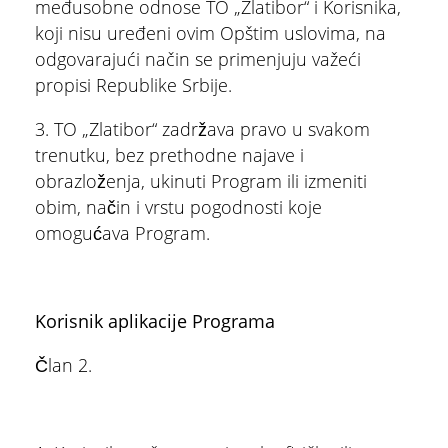
međusobne odnose TO „Zlatibor“ i Korisnika,
koji nisu uređeni ovim Opštim uslovima, na
odgovarajući način se primenjuju važeći
propisi Republike Srbije.
3. TO „Zlatibor“ zadržava pravo u svakom
trenutku, bez prethodne najave i
obrazloženja, ukinuti Program ili izmeniti
obim, način i vrstu pogodnosti koje
omogućava Program.
Korisnik aplikacije Programa
Član 2.