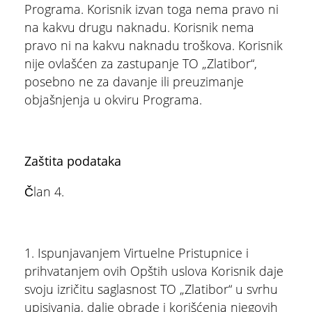
Programa. Korisnik izvan toga nema pravo ni
na kakvu drugu naknadu. Korisnik nema
pravo ni na kakvu naknadu troškova. Korisnik
nije ovlašćen za zastupanje TO „Zlatibor“,
posebno ne za davanje ili preuzimanje
objašnjenja u okviru Programa.
Zaštita podataka
Član 4.
1. Ispunjavanjem Virtuelne Pristupnice i
prihvatanjem ovih Opštih uslova Korisnik daje
svoju izričitu saglasnost TO „Zlatibor“ u svrhu
upisivanja, dalje obrade i korišćenja njegovih