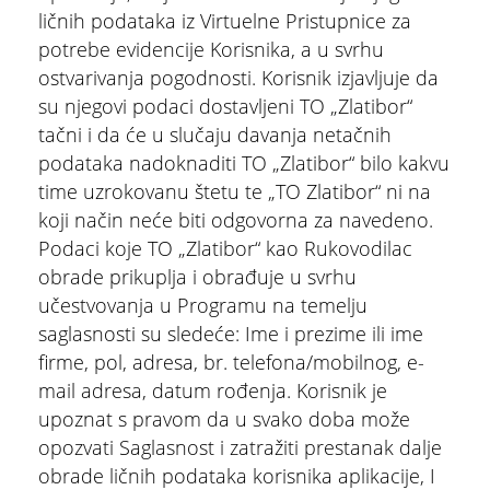
ličnih podataka iz Virtuelne Pristupnice za
potrebe evidencije Korisnika, a u svrhu
ostvarivanja pogodnosti. Korisnik izjavljuje da
su njegovi podaci dostavljeni TO „Zlatibor“
tačni i da će u slučaju davanja netačnih
podataka nadoknaditi TO „Zlatibor“ bilo kakvu
time uzrokovanu štetu te „TO Zlatibor“ ni na
koji način neće biti odgovorna za navedeno.
Podaci koje TO „Zlatibor“ kao Rukovodilac
obrade prikuplja i obrađuje u svrhu
učestvovanja u Programu na temelju
saglasnosti su sledeće: Ime i prezime ili ime
firme, pol, adresa, br. telefona/mobilnog, e-
mail adresa, datum rođenja. Korisnik je
upoznat s pravom da u svako doba može
opozvati Saglasnost i zatražiti prestanak dalje
obrade ličnih podataka korisnika aplikacije, I