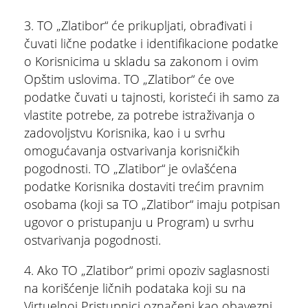
3. TO „Zlatibor“ će prikupljati, obrađivati i
čuvati lične podatke i identifikacione podatke
o Korisnicima u skladu sa zakonom i ovim
Opštim uslovima. TO „Zlatibor“ će ove
podatke čuvati u tajnosti, koristeći ih samo za
vlastite potrebe, za potrebe istraživanja o
zadovoljstvu Korisnika, kao i u svrhu
omogućavanja ostvarivanja korisničkih
pogodnosti. TO „Zlatibor“ je ovlašćena
podatke Korisnika dostaviti trećim pravnim
osobama (koji sa TO „Zlatibor“ imaju potpisan
ugovor o pristupanju u Program) u svrhu
ostvarivanja pogodnosti.
4. Ako TO „Zlatibor“ primi opoziv saglasnosti
na korišćenje ličnih podataka koji su na
Virtuelnoj Pristupnici označeni kao obavezni