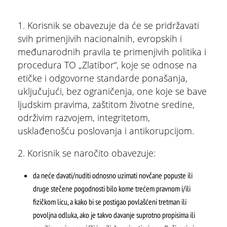
1. Korisnik se obavezuje da će se pridržavati
svih primenjivih nacionalnih, evropskih i
međunarodnih pravila te primenjivih politika i
procedura TO „Zlatibor“, koje se odnose na
etičke i odgovorne standarde ponašanja,
uključujući, bez ograničenja, one koje se bave
ljudskim pravima, zaštitom životne sredine,
održivim razvojem, integritetom,
usklađenošću poslovanja i antikorupcijom.
ŠTA
FEATURED
VIDETI
2. Korisnik se naročito obavezuje:
Multimedijalna fontana
da neće davati/nuditi odnosno uzimati novčane popuste ili
druge stečene pogodnosti bilo kome trećem pravnom i/ili
fizičkom licu, a kako bi se postigao povlašćeni tretman ili
povoljna odluka, ako je takvo davanje suprotno propisima ili