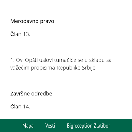
Merodavno pravo
Član 13.
1. Ovi Opšti uslovi tumačiće se u skladu sa
važećim propisima Republike Srbije.
Završne odredbe
Član 14.
Mapa
Vesti
Bigreception Zlatibor