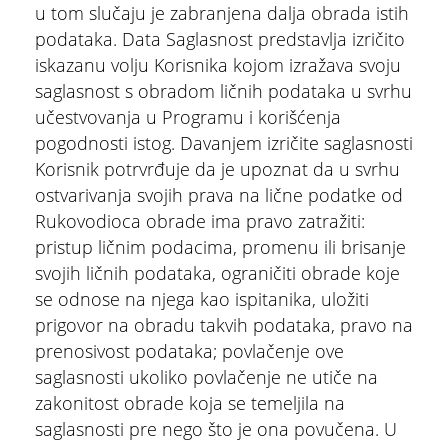
u tom slučaju je zabranjena dalja obrada istih
podataka. Data Saglasnost predstavlja izričito
iskazanu volju Korisnika kojom izražava svoju
saglasnost s obradom ličnih podataka u svrhu
učestvovanja u Programu i korišćenja
pogodnosti istog. Davanjem izričite saglasnosti
Korisnik potrvrđuje da je upoznat da u svrhu
ostvarivanja svojih prava na lične podatke od
Rukovodioca obrade ima pravo zatražiti:
pristup ličnim podacima, promenu ili brisanje
svojih ličnih podataka, ograničiti obrade koje
se odnose na njega kao ispitanika, uložiti
prigovor na obradu takvih podataka, pravo na
prenosivost podataka; povlačenje ove
saglasnosti ukoliko povlačenje ne utiče na
zakonitost obrade koja se temeljila na
saglasnosti pre nego što je ona povučena. U