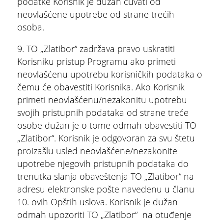
podatke Korisnik je dužan čuvati od
neovlašćene upotrebe od strane trećih
osoba.
9. TO „Zlatibor“ zadržava pravo uskratiti
Korisniku pristup Programu ako primeti
neovlašćenu upotrebu korisničkih podataka o
čemu će obavestiti Korisnika. Ako Korisnik
primeti neovlašćenu/nezakonitu upotrebu
svojih pristupnih podataka od strane treće
osobe dužan je o tome odmah obavestiti TO
„Zlatibor“. Korisnik je odgovoran za svu štetu
proizašlu usled neovlašćene/nezakonite
upotrebe njegovih pristupnih podataka do
trenutka slanja obaveštenja TO „Zlatibor“ na
adresu elektronske pošte navedenu u članu
10. ovih Opštih uslova. Korisnik je dužan
odmah upozoriti TO „Zlatibor“ na otuđenje