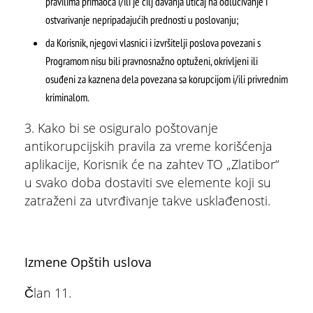
pravilima primaoca i/ili je cilj davanja uticaj na odlučivanje i
ostvarivanje nepripadajućih prednosti u poslovanju;
da Korisnik, njegovi vlasnici i izvršitelji poslova povezani s
Programom nisu bili pravnosnažno optuženi, okrivljeni ili
osuđeni za kaznena dela povezana sa korupcijom i/ili privrednim
kriminalom.
3. Kako bi se osiguralo poštovanje
antikorupcijskih pravila za vreme korišćenja
aplikacije, Korisnik će na zahtev TO „Zlatibor“
u svako doba dostaviti sve elemente koji su
zatraženi za utvrđivanje takve usklađenosti.
Izmene Opštih uslova
Član 11.