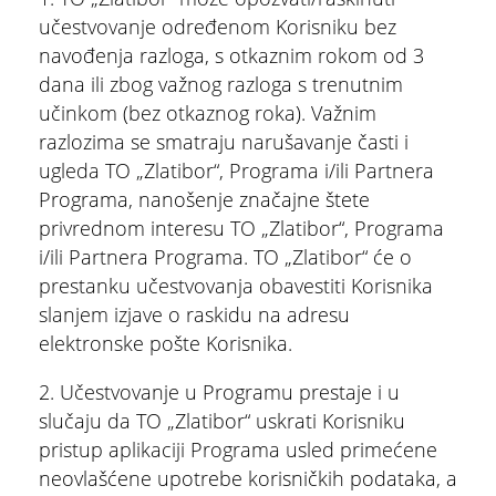
učestvovanje određenom Korisniku bez
navođenja razloga, s otkaznim rokom od 3
dana ili zbog važnog razloga s trenutnim
učinkom (bez otkaznog roka). Važnim
razlozima se smatraju narušavanje časti i
ugleda TO „Zlatibor“, Programa i/ili Partnera
Programa, nanošenje značajne štete
privrednom interesu TO „Zlatibor“, Programa
i/ili Partnera Programa. TO „Zlatibor“ će o
prestanku učestvovanja obavestiti Korisnika
slanjem izjave o raskidu na adresu
elektronske pošte Korisnika.
2. Učestvovanje u Programu prestaje i u
slučaju da TO „Zlatibor“ uskrati Korisniku
pristup aplikaciji Programa usled primećene
neovlašćene upotrebe korisničkih podataka, a