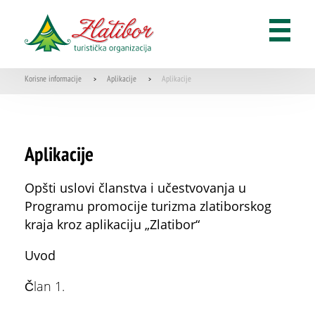
Korisne informacije
Aplikacije
Aplikacije
>
>
Aplikacije
Opšti uslovi članstva i učestvovanja u
Programu promocije turizma zlatiborskog
kraja kroz aplikaciju „Zlatibor“
Uvod
Član 1.