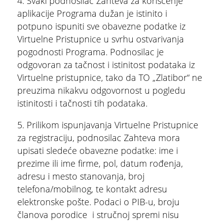
4. Svaki podnosilac Zahteva za korišćenje
aplikacije Programa dužan je istinito i
potpuno ispuniti sve obavezne podatke iz
Virtuelne Pristupnice u svrhu ostvarivanja
pogodnosti Programa. Podnosilac je
odgovoran za tačnost i istinitost podataka iz
Virtuelne pristupnice, tako da TO „Zlatibor“ ne
preuzima nikakvu odgovornost u pogledu
istinitosti i tačnosti tih podataka.
5. Prilikom ispunjavanja Virtuelne Pristupnice
za registraciju, podnosilac Zahteva mora
upisati sledeće obavezne podatke: ime i
prezime ili ime firme, pol, datum rođenja,
adresu i mesto stanovanja, broj
telefona/mobilnog, te kontakt adresu
elektronske pošte. Podaci o PIB-u, broju
članova porodice i stručnoj spremi nisu