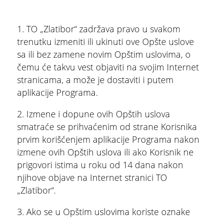
1. TO „Zlatibor“ zadržava pravo u svakom
trenutku izmeniti ili ukinuti ove Opšte uslove
ŠTA
FEATURED
VIDETI
sa ili bez zamene novim Opštim uslovima, o
čemu će takvu vest objaviti na svojim Internet
Stopića pećina
stranicama, a može je dostaviti i putem
aplikacije Programa.
2. Izmene i dopune ovih Opštih uslova
smatraće se prihvaćenim od strane Korisnika
prvim korišćenjem aplikacije Programa nakon
izmene ovih Opštih uslova ili ako Korisnik ne
prigovori istima u roku od 14 dana nakon
njihove objave na Internet stranici TO
„Zlatibor“.
3. Ako se u Opštim uslovima koriste oznake