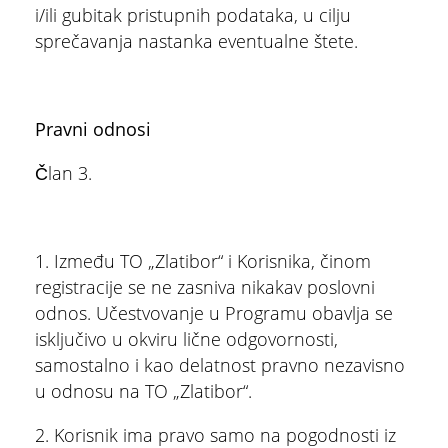
i/ili gubitak pristupnih podataka, u cilju
sprečavanja nastanka eventualne štete.
Pravni odnosi
Član 3.
1. Između TO „Zlatibor“ i Korisnika, činom
registracije se ne zasniva nikakav poslovni
odnos. Učestvovanje u Programu obavlja se
isključivo u okviru lične odgovornosti,
samostalno i kao delatnost pravno nezavisno
u odnosu na TO „Zlatibor“.
2. Korisnik ima pravo samo na pogodnosti iz