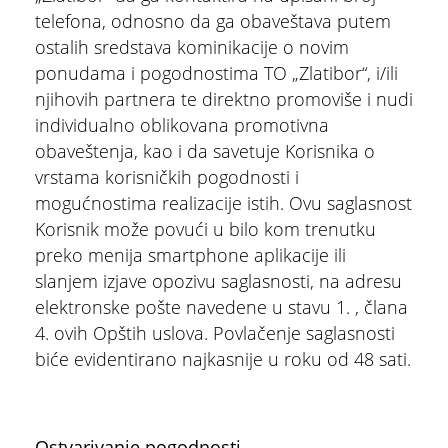
telefona, odnosno da ga obaveštava putem
ostalih sredstava kominikacije o novim
ponudama i pogodnostima TO „Zlatibor“, i/ili
njihovih partnera te direktno promoviše i nudi
individualno oblikovana promotivna
obaveštenja, kao i da savetuje Korisnika o
vrstama korisničkih pogodnosti i
mogućnostima realizacije istih. Ovu saglasnost
Korisnik može povući u bilo kom trenutku
preko menija smartphone aplikacije ili
slanjem izjave opozivu saglasnosti, na adresu
elektronske pošte navedene u stavu 1. , člana
4. ovih Opštih uslova. Povlačenje saglasnosti
biće evidentirano najkasnije u roku od 48 sati.
Ostvarivanje pogodnosti