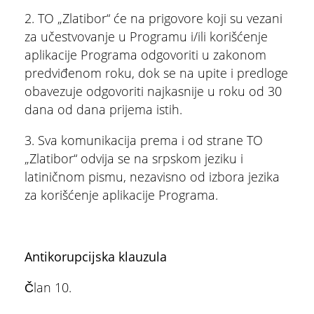
2. TO „Zlatibor“ će na prigovore koji su vezani
ŠTA
FEATURED
VIDETI
za učestvovanje u Programu i/ili korišćenje
aplikacije Programa odgovoriti u zakonom
Dino park
predviđenom roku, dok se na upite i predloge
obavezuje odgovoriti najkasnije u roku od 30
dana od dana prijema istih.
3. Sva komunikacija prema i od strane TO
„Zlatibor“ odvija se na srpskom jeziku i
latiničnom pismu, nezavisno od izbora jezika
za korišćenje aplikacije Programa.
Antikorupcijska klauzula
Član 10.