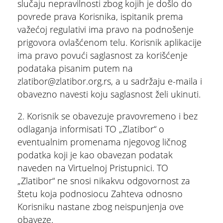
slučaju nepravilnosti zbog kojih je došlo do
povrede prava Korisnika, ispitanik prema
važećoj regulativi ima pravo na podnošenje
prigovora ovlašćenom telu. Korisnik aplikacije
ima pravo povući saglasnost za korišćenje
podataka pisanim putem na
zlatibor@zlatibor.org.rs, a u sadržaju e-maila i
obavezno navesti koju saglasnost želi ukinuti.
2. Korisnik se obavezuje pravovremeno i bez
odlaganja informisati TO „Zlatibor“ o
eventualnim promenama njegovog ličnog
podatka koji je kao obavezan podatak
naveden na Virtuelnoj Pristupnici. TO
„Zlatibor“ ne snosi nikakvu odgovornost za
štetu koja podnosiocu Zahteva odnosno
Korisniku nastane zbog neispunjenja ove
obaveze.