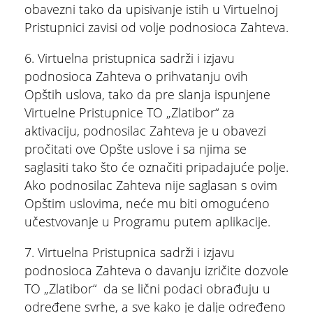
obavezni tako da upisivanje istih u Virtuelnoj
Pristupnici zavisi od volje podnosioca Zahteva.
6. Virtuelna pristupnica sadrži i izjavu
podnosioca Zahteva o prihvatanju ovih
Opštih uslova, tako da pre slanja ispunjene
Virtuelne Pristupnice TO „Zlatibor“ za
aktivaciju, podnosilac Zahteva je u obavezi
pročitati ove Opšte uslove i sa njima se
saglasiti tako što će označiti pripadajuće polje.
Ako podnosilac Zahteva nije saglasan s ovim
Opštim uslovima, neće mu biti omogućeno
učestvovanje u Programu putem aplikacije.
7. Virtuelna Pristupnica sadrži i izjavu
podnosioca Zahteva o davanju izričite dozvole
TO „Zlatibor“ da se lični podaci obrađuju u
određene svrhe, a sve kako je dalje određeno