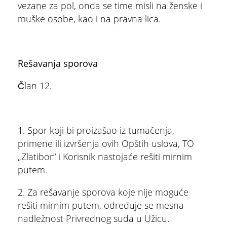
vezane za pol, onda se time misli na ženske i
muške osobe, kao i na pravna lica.
Rešavanja sporova
Član 12.
1. Spor koji bi proizašao iz tumačenja,
primene ili izvršenja ovih Opštih uslova, TO
„Zlatibor“ i Korisnik nastojaće rešiti mirnim
putem.
ŠTA
FEATURED
VIDETI
2. Za rešavanje sporova koje nije moguće
Mokra gora
rešiti mirnim putem, određuje se mesna
nadležnost Privrednog suda u Užicu.