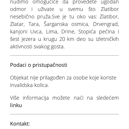
nudimo omogućiće da provedete ugodan
odmor i uživate u svemu što Zlatibor
nesebično pruža.Sve je tu oko vas: Zlatibor,
Zlatar, Tara, Šarganska osmica, Drvengrad,
kanjoni Uvca, Lima, Drine, Stopića pećina i
ŠTA
FEATURED
VIDETI
šest jezera u krugu 20 km deo su izletničkih
aktivnosti svakog gosta.
Multimedijalna fontana
Podaci o pristupačnosti
Objekat nije prilagođen za osobe koje koriste
invalidska kolica.
Više informacija možete naći na sledećem
linku
Kontakt: