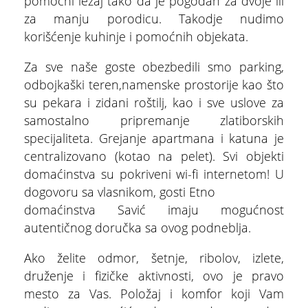
pomoćni ležaj tako da je pogodan za dvoje ili
za manju porodicu. Takodje nudimo
korišćenje kuhinje i pomoćnih objekata.
Za sve naše goste obezbedili smo parking,
odbojkaški teren,namenske prostorije kao što
su pekara i zidani roštilj, kao i sve uslove za
samostalno pripremanje zlatiborskih
specijaliteta. Grejanje apartmana i katuna je
centralizovano (kotao na pelet). Svi objekti
domaćinstva su pokriveni wi-fi internetom! U
dogovoru sa vlasnikom, gosti Etno
domaćinstva Savić imaju mogućnost
autentičnog doručka sa ovog podneblja.
Ako želite odmor, šetnje, ribolov, izlete,
druženje i fizičke aktivnosti, ovo je pravo
mesto za Vas. Položaj i komfor koji Vam