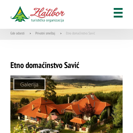
Gde odsesti
Privatni smeštaj
Etno domaćinstvo Savić
>
>
Etno domaćinstvo Savić
Galerija