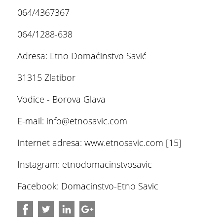
064/4367367
064/1288-638
Adresa: Etno Domaćinstvo Savić
31315 Zlatibor
Vodice - Borova Glava
E-mail: info@etnosavic.com
Internet adresa: www.etnosavic.com [15]
Instagram: etnodomacinstvosavic
ŠTA
FEATURED
VIDETI
Facebook: Domacinstvo-Etno Savic
Stopića pećina