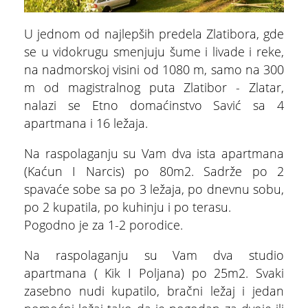
U jednom od najlepših predela Zlatibora, gde
se u vidokrugu smenjuju šume i livade i reke,
na nadmorskoj visini od 1080 m, samo na 300
m od magistralnog puta Zlatibor - Zlatar,
nalazi se Etno domaćinstvo Savić sa 4
apartmana i 16 ležaja.
Na raspolaganju su Vam dva ista apartmana
(Kaćun I Narcis) po 80m2. Sadrže po 2
spavaće sobe sa po 3 ležaja, po dnevnu sobu,
po 2 kupatila, po kuhinju i po terasu.
ŠTA
FEATURED
VIDETI
Pogodno je za 1-2 porodice.
Dino park
Na raspolaganju su Vam dva studio
apartmana ( Kik I Poljana) po 25m2. Svaki
zasebno nudi kupatilo, bračni ležaj i jedan