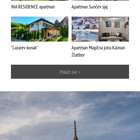
INA RESIDENCE apartman
Apartman Sunčev sjaj
"Lazarev konak"
Apartman Magična jutra Kalman
ŠTA
FEATURED
VIDETI
Zlatibor
Mokra gora
Prikaži sve >