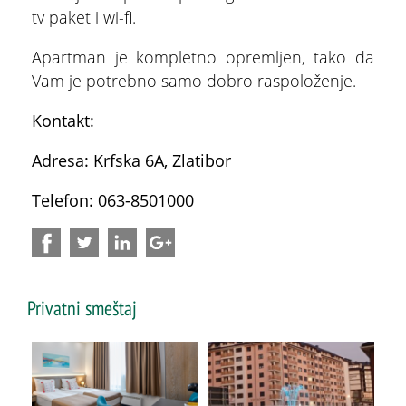
tv paket i wi-fi.
Pet friendly objekti na Zlatiboru
Apartman je kompletno opremljen, tako da
Parking na Zlatiboru
Vam je potrebno samo dobro raspoloženje.
Online publikacije
Kontakt:
Brošure
Adresa: Krfska 6A, Zlatibor
ŠTA
FEATURED
Korisni linkovi
VIDETI
Telefon: 063-8501000
Aplikacije
Stopića pećina
Privatni smeštaj