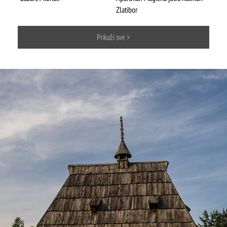
ŠTA
FEATURED
VIDETI
Zlatibor
Mokra gora
Prikaži sve >