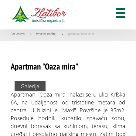
Multimedijalna fontana
GDE JESTI
Restorani
Gde odsesti
Privatni smeštaj
Apartman "Oaza mira"
>
>
Kafići
Recepti zlatiborskih specijaliteta
Apartman "Oaza mira"
KORISNE INFORMACIJE
Galerija
Apartman "Oaza mira" nalazi se u ulici Krfska
O nama
6A, na udaljenosti od tristotine metara od
centra. U blizini je "Maxi". Površine je 35m2.
Korisni telefoni
Poseduje hodnik, kupatilo, spavaću sobu,
dnevni boravak sa kuhinjom, terasu, klima
Kategorizacija
uređaj i besplatno parking mesto. Zatim box