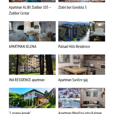
Apartman ALIBI Zlatibor 103 –
Zlatni bor Gondola 3
Zlatibor Centar
APARTMAN JELENA
Palisad Hills Residence
INA RESIDENCE apartman
Apartman Sunčev sjaj
"Lazarev konak"
Apartman Magična jutra Kalman