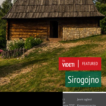
ŠTA
FEATURED
VIDETI
Sirogojno
O nama
Kontakt
Budžet i
Javni oglasi
finansije
Javne nabavke
Poslovni akti
Informator TOZ
Kategorizacija