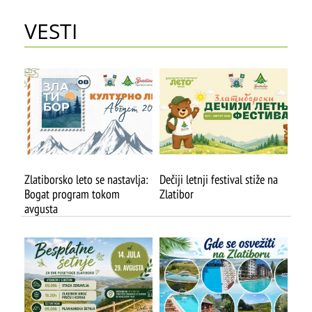
VESTI
ŠTA
PREPORUČUJEMO
VIDETI
Stopića pećina
Zlatiborsko leto se nastavlja:
Dečiji letnji festival stiže na
Bogat program tokom
Zlatibor
avgusta