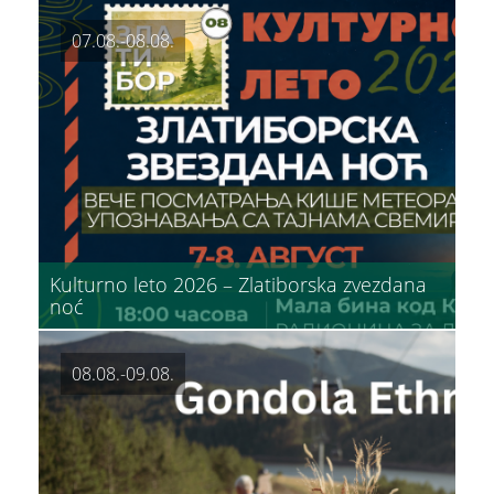
07.08.-08.08.
ŠTA
PREPORUČUJEMO
VIDETI
Kulturno leto 2026 – Zlatiborska zvezdana
noć
Dino park
08.08.-09.08.