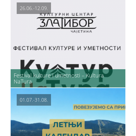
26.06.-12.09.
Festival kulture i umetnosti – Kultura
NaTura
01.07.-31.08.
ŠTA
PREPORUČUJEMO
VIDETI