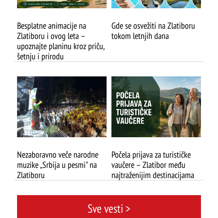
Besplatne animacije na
Gde se osvežiti na Zlatiboru
Zlatiboru i ovog leta –
tokom letnjih dana
upoznajte planinu kroz priču,
šetnju i prirodu
Nezaboravno veče narodne
Počela prijava za turističke
muzike „Srbija u pesmi" na
vaučere – Zlatibor među
Zlatiboru
najtraženijim destinacijama
ŠTA
PREPORUČUJEMO
VIDETI
Sve vesti >
Mokra gora