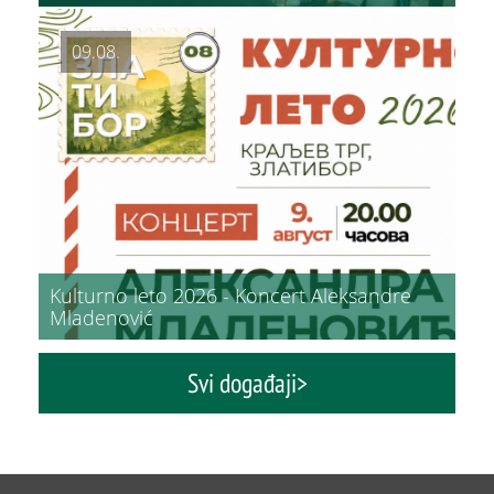
ŠTA
PREPORUČUJEMO
VIDETI
09.08.
Multimedijalna fontana
Kulturno leto 2026 - Koncert Aleksandre
Mladenović
Svi događaji>