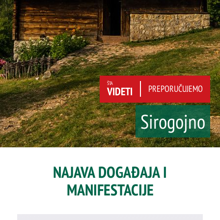
ŠTA
PREPORUČUJEMO
VIDETI
Sirogojno
NAJAVA DOGAĐAJA I
MANIFESTACIJE