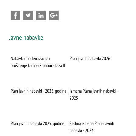
GDE JESTI
Restorani
Javne nabavke
Kafići
Recepti zlatiborskih specijaliteta
Nabavka modernizacija i
Plan javnih nabavki 2026
proširenje kampa Zlatibor - faza II
KORISNE INFORMACIJE
Plan javnih nabavki - 2025. godina
Izmena Plana javnih nabavki -
2025
O nama
Korisni telefoni
Plan javnih nabavki 2025. godine
Sedma izmena Plana javnih
Kategorizacija
nabavki - 2024