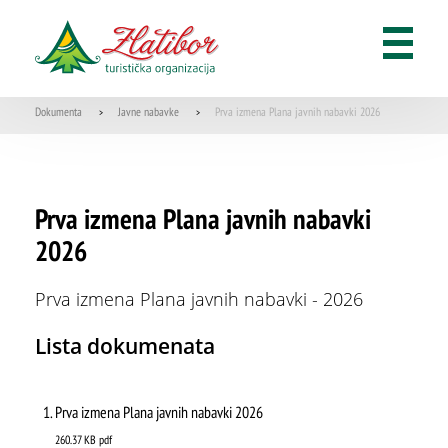
Odmarališta
Apartmanska naselja
Dokumenta
Javne nabavke
Prva izmena Plana javnih nabavki 2026
>
>
Smeštaj sa ishranom
Privatni smeštaj
ŠTA
Prva izmena Plana javnih nabavki
FEATURED
VIDETI
Pansioni
2026
Stopića pećina
Kamp Zlatibor
Prva izmena Plana javnih nabavki - 2026
Hosteli
Lista dokumenata
Turističko posredovanje
Prva izmena Plana javnih nabavki 2026
260.37 KB
pdf