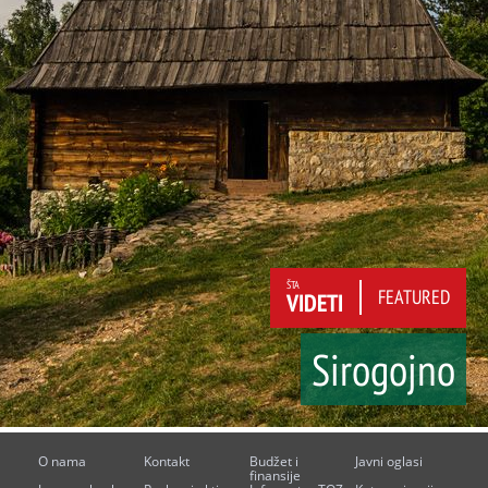
ŠTA
FEATURED
VIDETI
Sirogojno
O nama
Kontakt
Budžet i
Javni oglasi
finansije