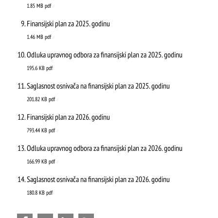
1.85 MB
pdf
Finansijski plan za 2025. godinu
1.46 MB
pdf
Odluka upravnog odbora za finansijski plan za 2025. godinu
195.6 KB
pdf
Saglasnost osnivača na finansijski plan za 2025. godinu
201.82 KB
pdf
Finansijski plan za 2026. godinu
793.44 KB
pdf
Odluka upravnog odbora za finansijski plan za 2026. godinu
166.99 KB
pdf
ŠTA
Saglasnost osnivača na finansijski plan za 2026. godinu
FEATURED
VIDETI
180.8 KB
pdf
Mokra gora