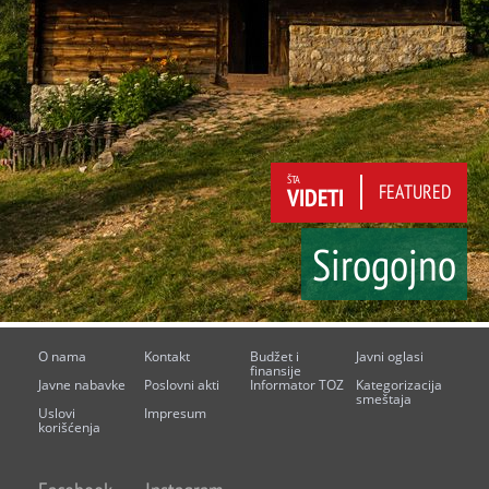
ŠTA
FEATURED
VIDETI
Sirogojno
O nama
Kontakt
Budžet i
Javni oglasi
finansije
Javne nabavke
Poslovni akti
Informator TOZ
Kategorizacija
smeštaja
Uslovi
Impresum
korišćenja