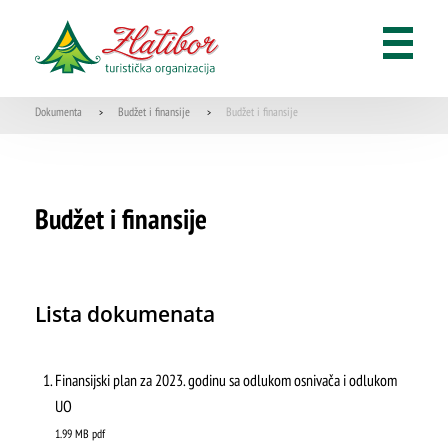
Turističko posredovanje
GDE JESTI
Dokumenta
Budžet i finansije
Budžet i finansije
>
>
Restorani
Budžet i finansije
Kafići
Recepti zlatiborskih specijaliteta
Lista dokumenata
KORISNE INFORMACIJE
Finansijski plan za 2023. godinu sa odlukom osnivača i odlukom
UO
O nama
1.99 MB
pdf