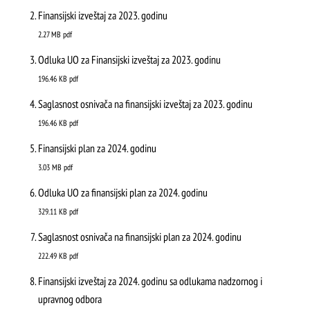
Finansijski izveštaj za 2023. godinu
Korisni telefoni
2.27 MB
pdf
Kategorizacija
Odluka UO za Finansijski izveštaj za 2023. godinu
ŠTA
196.46 KB
pdf
Pet friendly objekti na Zlatiboru
FEATURED
VIDETI
Saglasnost osnivača na finansijski izveštaj za 2023. godinu
Parking na Zlatiboru
Stopića pećina
196.46 KB
pdf
Online publikacije
Finansijski plan za 2024. godinu
3.03 MB
pdf
Brošure
Odluka UO za finansijski plan za 2024. godinu
Korisni linkovi
329.11 KB
pdf
Saglasnost osnivača na finansijski plan za 2024. godinu
Aplikacije
222.49 KB
pdf
Finansijski izveštaj za 2024. godinu sa odlukama nadzornog i
upravnog odbora