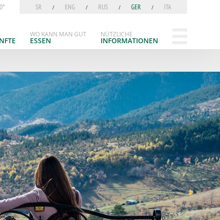
0°
SR
ENG
RUS
GER
ITA
WO KANN MAN GUT
NÜTZLICHE
NFTE
ESSEN
INFORMATIONEN