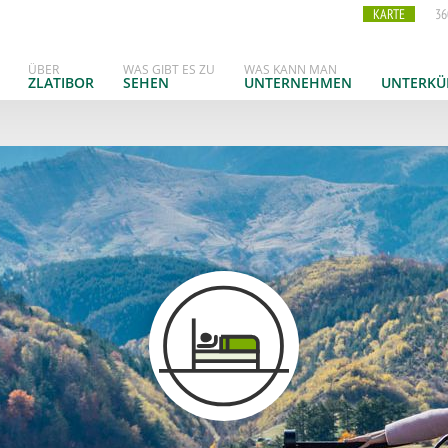
KARTE
36
ÜBER
WAS GIBT ES ZU
WAS KANN MAN
ZLATIBOR
SEHEN
UNTERNEHMEN
UNTERKÜ