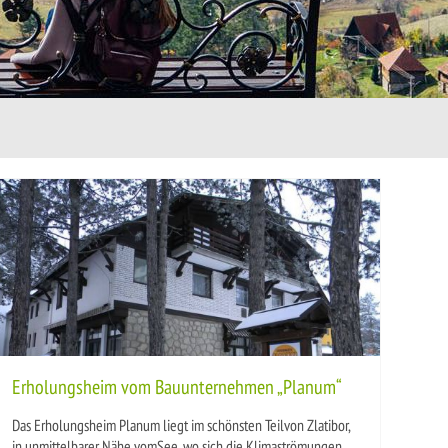
Erholungsheim vom Bauunternehmen „Planum“
Das Erholungsheim Planum liegt im schönsten Teilvon Zlatibor,
in unmittelbarer Nähe vomSee, wo sich die Klimaströmungen