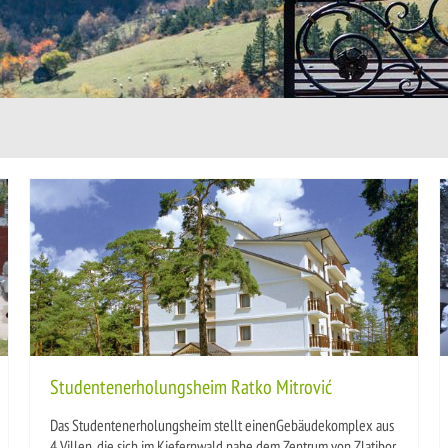
Studentenerholungsheim Ratko Mitrović
Das Studentenerholungsheim stellt einenGebäudekomplex aus
4 Villen, die sich im Kiefernwald nahe dem Zentrum von Zlatibor