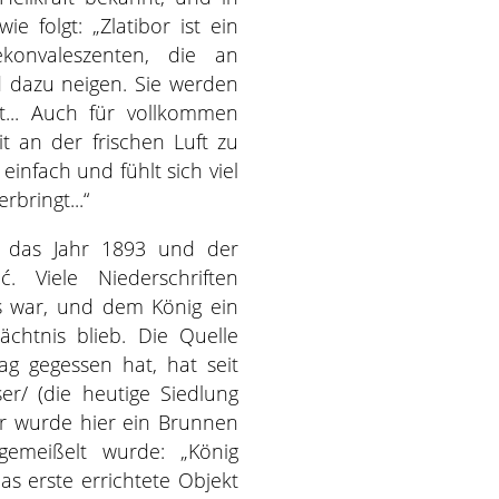
e folgt: „Zlatibor ist ein
onvaleszenten, die an
 dazu neigen. Sie werden
t... Auch für vollkommen
t an der frischen Luft zu
infach und fühlt sich viel
rbringt...“
lt das Jahr 1893 und der
 Viele Niederschriften
is war, und dem König ein
chtnis blieb. Die Quelle
ag gegessen hat, hat seit
r/ (die heutige Siedlung
r wurde hier ein Brunnen
ngemeißelt wurde: „König
as erste errichtete Objekt