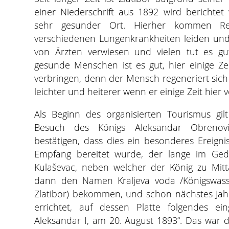
einer Niederschrift aus 1892 wird berichtet wi
sehr gesunder Ort. Hierher kommen Rek
verschiedenen Lungenkrankheiten leiden und
von Ärzten verwiesen und vielen tut es gu
gesunde Menschen ist es gut, hier einige Zei
verbringen, denn der Mensch regeneriert sich e
leichter und heiterer wenn er einige Zeit hier ve
Als Beginn des organisierten Tourismus gi
Besuch des Königs Aleksandar Obrenović.
bestätigen, dass dies ein besonderes Ereign
Empfang bereitet wurde, der lange im Gedä
Kulaševac, neben welcher der König zu Mitt
dann den Namen Kraljeva voda /Königswasse
Zlatibor) bekommen, und schon nächstes Jah
errichtet, auf dessen Platte folgendes ei
Aleksandar I, am 20. August 1893“. Das war d