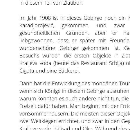
in diesem Teil von Zlatibor.
Im Jahr 1908 ist in dieses Gebirge noch ein 
Karadjordjević, gekommen, und zwa
gesundheitlichen Gründen, aber er ha
liebgewonnen, dass er später mit Freunde
wunderschöne Gebirge gekommen ist. Gele
Besuchs wurden die ersten Objekte in Zlati
Kraljeva voda (heute das Restaurant Srbija) o
Čigota und eine Bäckerei.
Dann hat die Entwicklung des mondänen Tou
wenn sich Könige in diesem Gebirge ausruhe
warum könnten es auch andere nicht tun, die
Freizeit dafür haben. Man beginnt mit der Err
vonSommerhäusern. Die meisten dieser Obje
zwei Weltkiegen errichtet, und zwar in den Ge
Kraljeve vode, Palisad und Oko. Während des 