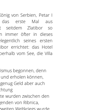
König von Serbien, Petar I
r das erste Mal aus
t seitdem Zlatibor so
n immer öfter in dieses
gentlich seines ersten
bor errichtet: das Hotel
berhalb vom See, die Villa
rismus begonnen, denn
n und erholen können,
 genug Geld aber auch
ichtung
kte wurden zwischen den
genden von Ribnica,
zweiten Weltkriegs wurde