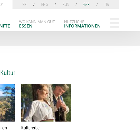
0°
SR
ENG
RUS
GER
ITA
WO KANN MAN GUT
NÜTZLICHE
NFTE
ESSEN
INFORMATIONEN
 Kultur
amen
Kulturerbe