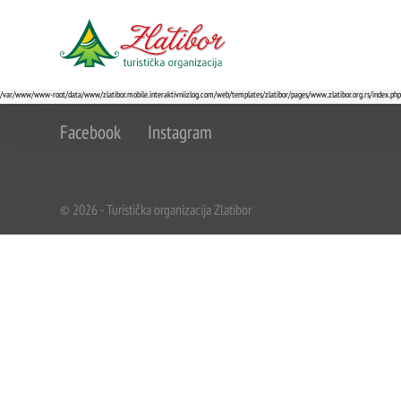
/var/www/www-root/data/www/zlatibor.mobile.interaktivniizlog.com/web/templates/zlatibor/pages/www.zlatibor.org.rs/index.php
Facebook
Instagram
© 2026 - Turistička organizacija Zlatibor